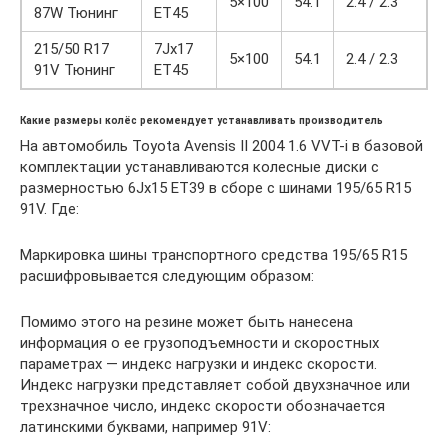
5×100
54.1
2.4 / 2.3
87W Тюнинг
ET45
215/50 R17
7Jx17
5×100
54.1
2.4 / 2.3
91V Тюнинг
ET45
Какие размеры колёс рекомендует устанавливать производитель
На автомобиль Toyota Avensis II 2004 1.6 VVT-i в базовой
комплектации устанавливаются колесные диски с
размерностью 6Jx15 ET39 в сборе с шинами 195/65 R15
91V. Где:
Маркировка шины транспортного средства 195/65 R15
расшифровывается следующим образом:
Помимо этого на резине может быть нанесена
информация о ее грузоподъемности и скоростных
параметрах — индекс нагрузки и индекс скорости.
Индекс нагрузки представляет собой двухзначное или
трехзначное число, индекс скорости обозначается
латинскими буквами, например 91V: