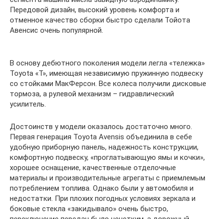
Передовой дизайн, высокий уровень комфорта и
отменное качество сборки быстро сделали Тойота
Авенсис очень популярной.
В основу дебютного поколения модели легла «тележка»
Toyota «T», имеющая независимую пружинную подвеску
со стойками МакФерсон. Все колеса получили дисковые
тормоза, а рулевой механизм – гидравлический
усилитель.
Достоинств у модели оказалось достаточно много.
Первая генерация Toyota Avensis объединила в себе
удобную приборную панель, надежность конструкции,
комфортную подвеску, «проглатывающую ямы и кочки»,
хорошее оснащение, качественные отделочные
материалы и производительные агрегаты с приемлемым
потреблением топлива. Однако были у автомобиля и
недостатки. При плохих погодных условиях зеркала и
боковые стекла «закидывало» очень быстро,
переключение передач было нечетким, а дорожный