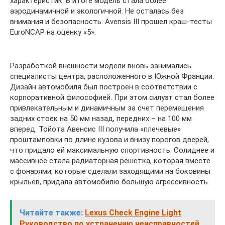
характеристик. В итоге модель стала более
аэродинамичной и экологичной. Не осталась без
внимания и безопасность. Avensis III прошел краш-тесты
EuroNCAP на оценку «5».
Разработкой внешности модели вновь занимались
специалисты центра, расположенного в Южной Франции.
Дизайн автомобиля был построен в соответствии с
корпоративной философией. При этом силуэт стал более
привлекательным и динамичным за счет перемещения
задних стоек на 50 мм назад, передних – на 100 мм
вперед. Тойота Авенсис III получила «плечевые»
проштамповки по длине кузова и внизу порогов дверей,
что придало ей максимальную спортивность. Солиднее и
массивнее стала радиаторная решетка, которая вместе
с фонарями, которые сделали заходящими на боковины
крыльев, придала автомобилю большую агрессивность.
Читайте также:
Lexus Check Engine Light
Руководство по устранению неисправностей