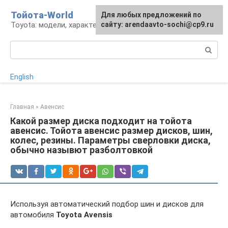
Перейти
Тойота-World
Для любых предложений по
к
Toyota: модели, характеристики, проблемы
сайту: arendaavto-sochi@cp9.ru
контенту
Поиск:
English
Главная
»
Авенсис
Какой размер диска подходит на тойота
авенсис. Тойота авенсис размер дисков, шин,
колес, резины. Параметры сверловки диска,
обычно назывют разболтовкой
Используя автоматический подбор шин и дисков для
автомобиля
Toyota Avensis