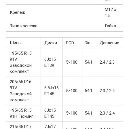
M12 x
Крепеж
1.5
Типа крепежа
Гайка
Шины
Диски
PCD
Dia
Давление
195/65 R15
91V
6Jx15
5×100
54.1
2.4 / 2.3
Заводской
ET39
комплект
205/55 R16
91V
6.5Jx16
5×100
54.1
2.3 / 2.4
Заводской
ET45
комплект
195/65 R15
6Jx15
5×100
54.1
2.3 / 2.4
91H Тюнинг
ET45
215/45 R17
7Jx17