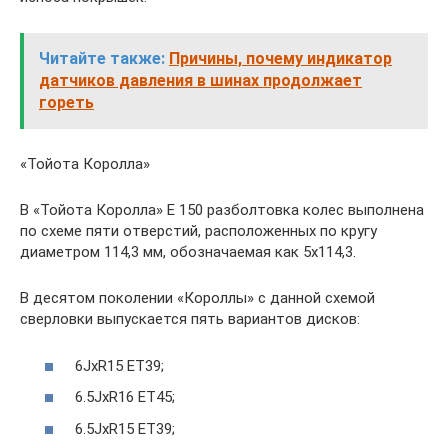
Читайте также:
Причины, почему индикатор
датчиков давления в шинах продолжает
гореть
«Тойота Королла»
В «Тойота Королла» Е 150 разболтовка колес выполнена
по схеме пяти отверстий, расположенных по кругу
диаметром 114,3 мм, обозначаемая как 5х114,3.
В десятом поколении «Короллы» с данной схемой
сверловки выпускается пять вариантов дисков:
6JxR15 ET39;
6.5JxR16 ET45;
6.5JxR15 ET39;