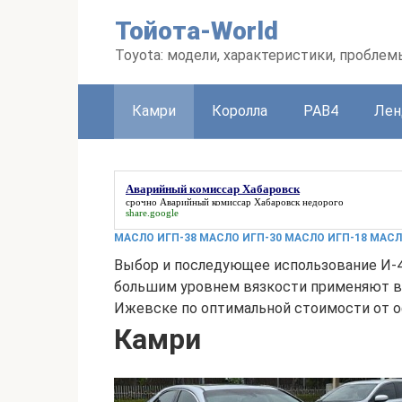
Перейти
Тойота-World
к
контенту
Toyota: модели, характеристики, проблем
Камри
Королла
РАВ4
Лен
Аварийный комиссар Хабаровск
срочно
Аварийный комиссар Хабаровск
недорого
share.google
МАСЛО ИГП-38 МАСЛО ИГП-30 МАСЛО ИГП-18 МАСЛ
Выбор и последующее использование И-4
большим уровнем вязкости применяют в 
Ижевске по оптимальной стоимости от оф
Камри