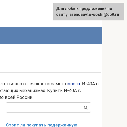
Для любых предложений по
English
сайту: arendaavto-sochi@cp9.ru
етственно от вязкости самого
масла
. И-40А с
тающих механизмах. Купить И-40А в
о всей России.
Поиск:
Стоит ли покупать подержанную