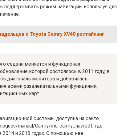
ь поддерживать режим навигации, используя для
печение.
адельцев о Toyota Camry XV40 рестайлинг
го седана меняется и функционал
бновление которой состоялось в 2011 году, в
ась диагональ монитора и добавилась
ния всеми развлекательными функциями,
игационных карт.
навигационной системы доступна на сайте
talogues/manual/Camry/mc-camry_navi.pdf, где
 2014 и 2015 годах. С помощью нее