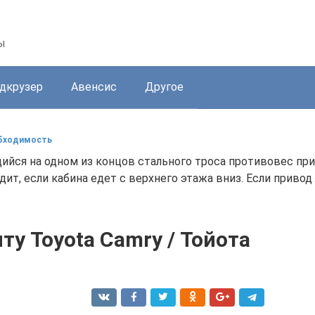
ы
дкрузер
Авенсис
Другое
обходимость
щийся на одном из концов стального троса противовес п
ит, если кабина едет с верхнего этажа вниз. Если приво
ту Toyota Camry / Тойота