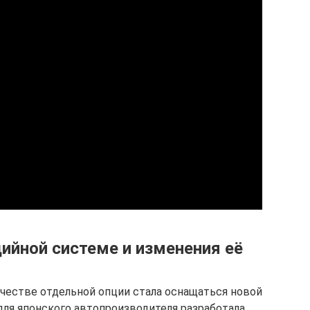
ийной системе и изменения её
качестве отдельной опции стала оснащаться новой
ля японского автопроизводителя разработала