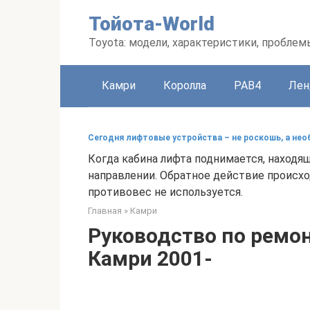
Перейти
Тойота-World
к
контенту
Toyota: модели, характеристики, проблем
Камри
Королла
РАВ4
Лен
Сегодня лифтовые устройства – не роскошь, а не
Когда кабина лифта поднимается, находя
направлении. Обратное действие происход
противовес не используется.
Главная
»
Камри
Руководство по ремон
Камри 2001-