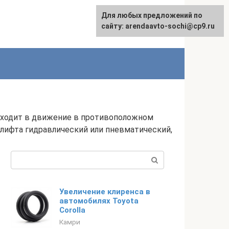
Для любых предложений по
English
сайту: arendaavto-sochi@cp9.ru
риходит в движение в противоположном
д лифта гидравлический или пневматический,
Поиск:
Увеличение клиренса в
автомобилях Toyota
Corolla
Камри