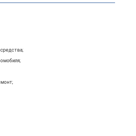
 средства;
омобиля;
емонт;