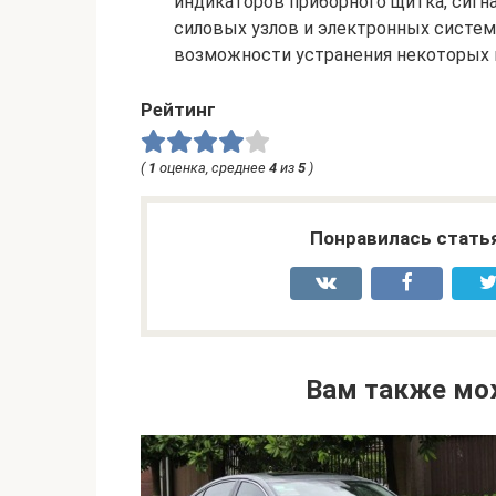
индикаторов приборного щитка, сигн
силовых узлов и электронных систем
возможности устранения некоторых 
Рейтинг
(
1
оценка, среднее
4
из
5
)
Понравилась стать
Вам также мо