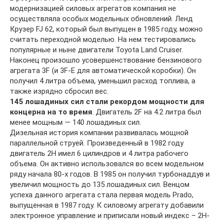
модернизацией силовых агрегатов компания не
осуществляла особых модельных обновлений. Ленд
Крузер FJ 62, который был выпущен в 1985 году, можно
считать переходной моделью. На нем тестировались
популярные и ныне двигатели Toyota Land Cruiser.
Наконец произошло усовершенствование бензинового
агрегата 3F (и 3F-E для автоматической коробки). Он
получил 4 литра объема, уменьшил расход топлива, а
также изрядно сбросил вес.
145 лошадиных сил стали рекордом мощности для
концерна на то время
. Двигатель 2F на 4.2 литра был
менее мощным — 140 лошадиных сил.
Дизельная история компании развивалась мощной
параллельной струей. Произведенный в 1982 году
двигатель 2H имел 6 цилиндров и 4 литра рабочего
объема. Он активно использовался во всем модельном
ряду начала 80-х годов. В 1985 он получил турбонаддув и
увеличил мощность до 135 лошадиных сил. Венцом
успеха данного агрегата стала первая модель Prado,
выпущенная в 1987 году. К силовому агрегату добавили
электронное управление и приписали новый индекс – 2H-