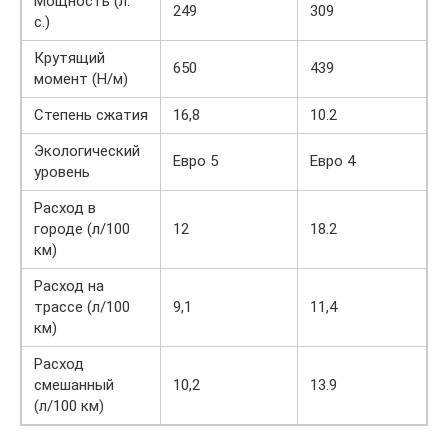
Мощность (л.
249
309
с.)
Крутящий
650
439
момент (Н/м)
Степень сжатия
16,8
10.2
Экологический
Евро 5
Евро 4
уровень
Расход в
городе (л/100
12
18.2
км)
Расход на
трассе (л/100
9,1
11,4
км)
Расход
смешанный
10,2
13.9
(л/100 км)