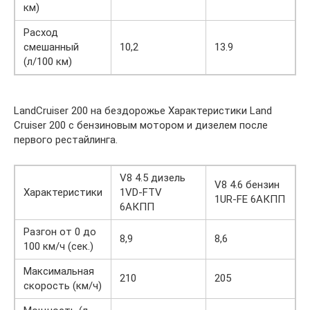
км)
Расход
смешанный
10,2
13.9
(л/100 км)
LandCruiser 200 на бездорожье Характеристики Land
Cruiser 200 c бензиновым мотором и дизелем после
первого рестайлинга.
V8 4.5 дизель
V8 4.6 бензин
Характеристики
1VD-FTV
1UR-FE 6АКПП
6АКПП
Разгон от 0 до
8,9
8,6
100 км/ч (сек.)
Максимальная
210
205
скорость (км/ч)