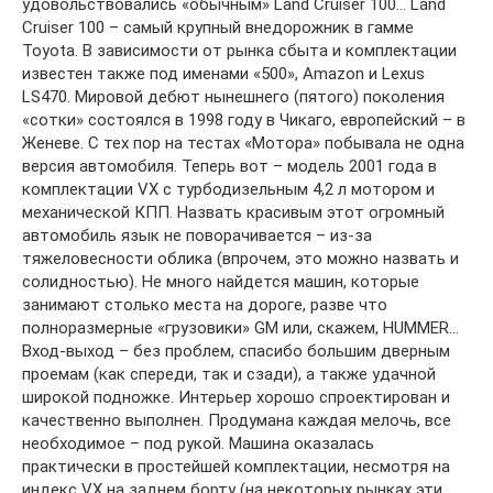
удовольствовались «обычным» Land Cruiser 100… Land
Cruiser 100 – самый крупный внедорожник в гамме
Toyota. В зависимости от рынка сбыта и комплектации
известен также под именами «500», Amazon и Lexus
LS470. Мировой дебют нынешнего (пятого) поколения
«сотки» состоялся в 1998 году в Чикаго, европейский – в
Женеве. С тех пор на тестах «Мотора» побывала не одна
версия автомобиля. Теперь вот – модель 2001 года в
комплектации VX с турбодизельным 4,2 л мотором и
механической КПП. Назвать красивым этот огромный
автомобиль язык не поворачивается – из-за
тяжеловесности облика (впрочем, это можно назвать и
солидностью). Не много найдется машин, которые
занимают столько места на дороге, разве что
полноразмерные «грузовики» GM или, скажем, HUMMER…
Вход-выход – без проблем, спасибо большим дверным
проемам (как спереди, так и сзади), а также удачной
широкой подножке. Интерьер хорошо спроектирован и
качественно выполнен. Продумана каждая мелочь, все
необходимое – под рукой. Машина оказалась
практически в простейшей комплектации, несмотря на
индекс VX на заднем борту (на некоторых рынках эти