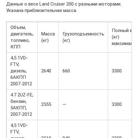
Данные о весе Land Cruiser 200 c разными моторами.
Указана приблизительная масса.
Объем,
Полный вес
двигатель,
Масса
Грузоподъемность
(кг)
топливо,
(кг)
(кг)
максималь
КПП
4,5 1VD-
FTV,
дизель,
2640
660
3300
6АКПП
2007-2012
4.7 2UZ-FE,
бензин,
2555
—
3300
5АКПП,
2007-2012
4,5 1VD-
FTV,