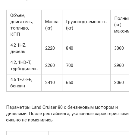
Объем,
Полный в
двигатель,
Масса
Грузоподъемность
(кг)
топливо,
(кг)
(кг)
максимал
КПП
4.2 1HZ,
2220
840
3060
дизель
4.2, 1HD-T,
2260
700
2960
турбодизель
4,5 1FZ-FE,
2410
650
3060
бензин
Параметры Land Cruiser 80 c бензиновым мотором и
дизелями. После рестайлинга, указанные характеристики
сильно не изменились.