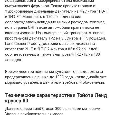
лошадиных сил атмосферника стали любимцами
американских фермеров. Также присутствовали и
турбированные дизельные двигатели на 4.2 литра 1HD-T
и 1HD-FT. Мощность в 170 лошадиных сил
сопровождалась невиданно низким расходом топлива,
но в страны СНГ такие автомобили практически не
экспортировали. На коммерческий транспорт ставили
простенький двигатель 1PZ на 3.5 литра и 115 лошадей.
Land Cruiser Prado удостоили меньших дизельных
агрегатов: 2L-T и 2LT-E 2.4 литра и 85 и 97 лошадей
соответственно, а также 3-литровый 1KZ-TE на 130
лошадок.
Восьмидесятое поколение культового внедорожника
продержалось на рынке до 1998 года, когда дизайн уже
морально устарел, а двигатели требовали обновления.
Технические характеристики Тойота Ленд
крузер 80
Данные о весе Land Cruiser 800 c разными моторами.
Указана приблизительная масса.