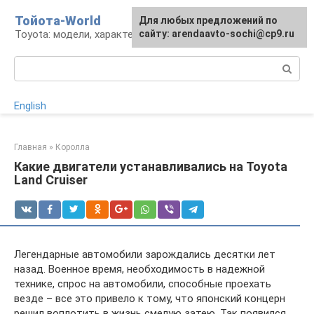
Перейти
Тойота-World
Для любых предложений по
к
Toyota: модели, характеристики, проблемы
сайту: arendaavto-sochi@cp9.ru
контенту
Поиск:
English
Главная
»
Королла
Какие двигатели устанавливались на Toyota
Land Cruiser
Легендарные автомобили зарождались десятки лет
назад. Военное время, необходимость в надежной
технике, спрос на автомобили, способные проехать
везде – все это привело к тому, что японский концерн
решил воплотить в жизнь смелую затею. Так появился