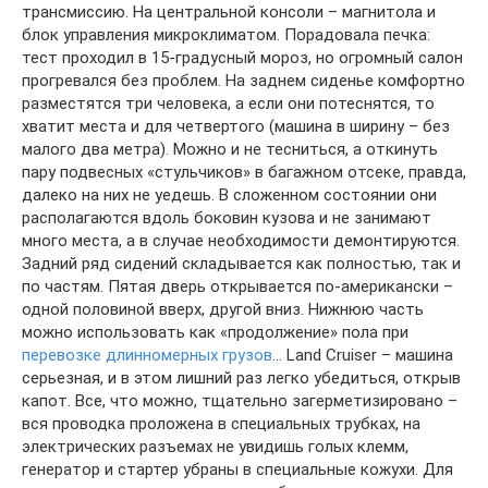
трансмиссию. На центральной консоли – магнитола и
блок управления микроклиматом. Порадовала печка:
тест проходил в 15-градусный мороз, но огромный салон
прогревался без проблем. На заднем сиденье комфортно
разместятся три человека, а если они потеснятся, то
хватит места и для четвертого (машина в ширину – без
малого два метра). Можно и не тесниться, а откинуть
пару подвесных «стульчиков» в багажном отсеке, правда,
далеко на них не уедешь. В сложенном состоянии они
располагаются вдоль боковин кузова и не занимают
много места, а в случае необходимости демонтируются.
Задний ряд сидений складывается как полностью, так и
по частям. Пятая дверь открывается по-американски –
одной половиной вверх, другой вниз. Нижнюю часть
можно использовать как «продолжение» пола при
перевозке длинномерных грузов
… Land Cruiser – машина
серьезная, и в этом лишний раз легко убедиться, открыв
капот. Все, что можно, тщательно загерметизировано –
вся проводка проложена в специальных трубках, на
электрических разъемах не увидишь голых клемм,
генератор и стартер убраны в специальные кожухи. Для