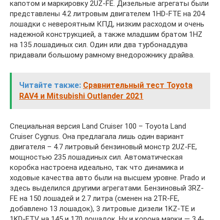
капотом и маркировку 2UZ-FE. Дизельные агрегаты были
представлены 4.2 литровым двигателем 1HD-FTE на 204
лошадки с невероятным КПД, низким расходом и очень
надежной конструкцией, а также младшим братом 1HZ
на 135 лошадиных сил. Один или два турбонаддува
придавали большому рамному внедорожнику драйва.
Читайте также:
Сравнительный тест Toyota
RAV4 и Mitsubishi Outlander 2021
Специальная версия Land Cruiser 100 – Toyota Land
Cruiser Cygnus. Она предлагала лишь один вариант
двигателя – 4.7 литровый бензиновый монстр 2UZ-FE,
мощностью 235 лошадиных сил. Автоматическая
коробка настроена идеально, так что динамика и
ходовые качества авто были на высшем уровне. Prado и
здесь выделился другими агрегатами. Бензиновый 3RZ-
FE на 150 лошадей и 2.7 литра (сменен на 2TR-FE,
добавлено 13 лошадок), 3 литровые дизели 1KZ-TE и
1KD-FTV на 145 и 170 лошадок. Ну и корона марки — 3.4-