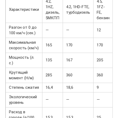
4.2,
4.5,
1HZ,
4.2, 1HD-FTE,
1FZ-
Характеристики
дизель,
турбодизель
FE,
5МКПП
бензин
Разгон от 0 до
—
—
12
100 км/ч (сек.)
Максимальная
165
170
170
скорость (км/ч)
Мощность (л.
135
167
205
с.)
Крутящий
285
360
360
момент (Н/м)
Степень сжатия
16,4
18,6
9
Экологический
—
—
—
уровень
Расход в
городе (л/100
15,3
15,3
25