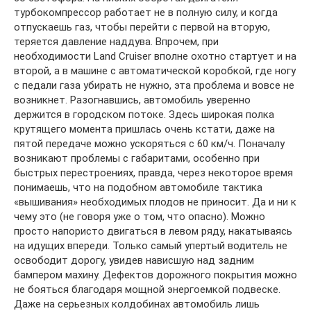
турбокомпрессор работает не в полную силу, и когда
отпускаешь газ, чтобы перейти с первой на вторую,
теряется давление наддува. Впрочем, при
необходимости Land Cruiser вполне охотно стартует и на
второй, а в машине с автоматической коробкой, где ногу
с педали газа убирать не нужно, эта проблема и вовсе не
возникнет. Разогнавшись, автомобиль уверенно
держится в городском потоке. Здесь широкая полка
крутящего момента пришлась очень кстати, даже на
пятой передаче можно ускоряться с 60 км/ч. Поначалу
возникают проблемы с габаритами, особенно при
быстрых перестроениях, правда, через некоторое время
понимаешь, что на подобном автомобиле тактика
«вышивания» необходимых плодов не приносит. Да и ни к
чему это (не говоря уже о том, что опасно). Можно
просто напористо двигаться в левом ряду, накатываясь
на идущих впереди. Только самый упертый водитель не
освободит дорогу, увидев нависшую над задним
бампером махину. Дефектов дорожного покрытия можно
не бояться благодаря мощной энергоемкой подвеске.
Даже на серьезных колдобинах автомобиль лишь