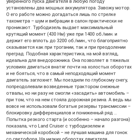
уверенного пуска двигателя в любую погоду
установлены два мощных аккумулятора. Завожу мотор.
О его работе можно догадаться лишь по стрелке
тахометра – шум и вибрации в салон практически не
проникают. Турбодизель выдает максимальный
крутящий момент (430 Нм) уже при 1400 об./мин. и
держит его вплоть до 3200 об./мин., что благоприятно
сказывается как при трогании, так и при преодолении
преград. Подобная характеристика, на мой взгляд,
идеальна для внедорожника. Она позволяет в тяжелых
условиях двигаться внатяг почти на холостых оборотах
и не бояться, что в самый неподходящий момент
двигатель заглохнет. Мы поездили по глубокому снегу,
попреодолевали возведенные трактором снежные
отвалы, но ни разу не смогли «засадить» автомобиль –
при том, что на нем стояла дорожная резина. А ведь мы
вовсе не использовали богатые резервы трансмиссии –
блокировку дифференциалов и пониженный ряд …
Попытка резкого старта (и особенно – начало разгона)
показала, что Land Cruiser с турбодизелем и
механической коробкой – не лучшая машина для гонок
со светофора. На низких оборотах двигателя