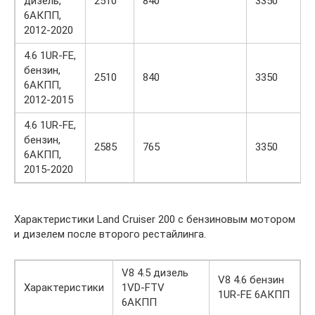
дизель,
2510
840
3350
6АКПП,
2012-2020
4.6 1UR-FE,
бензин,
2510
840
3350
6АКПП,
2012-2015
4.6 1UR-FE,
бензин,
2585
765
3350
6АКПП,
2015-2020
Характеристики Land Cruiser 200 c бензиновым мотором
и дизелем после второго рестайлинга.
V8 4.5 дизель
V8 4.6 бензин
Характеристики
1VD-FTV
1UR-FE 6АКПП
6АКПП