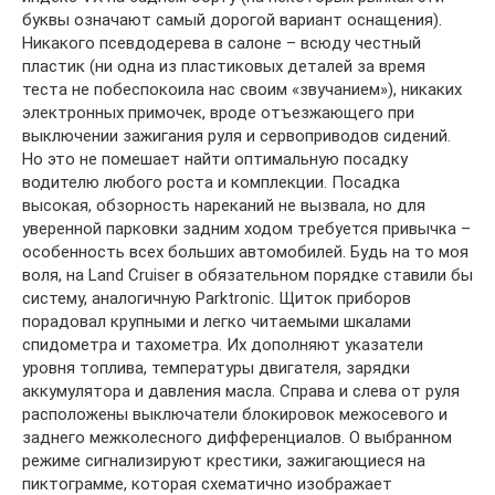
буквы означают самый дорогой вариант оснащения).
Никакого псевдодерева в салоне – всюду честный
пластик (ни одна из пластиковых деталей за время
теста не побеспокоила нас своим «звучанием»), никаких
электронных примочек, вроде отъезжающего при
выключении зажигания руля и сервоприводов сидений.
Но это не помешает найти оптимальную посадку
водителю любого роста и комплекции. Посадка
высокая, обзорность нареканий не вызвала, но для
уверенной парковки задним ходом требуется привычка –
особенность всех больших автомобилей. Будь на то моя
воля, на Land Cruiser в обязательном порядке ставили бы
систему, аналогичную Parktronic. Щиток приборов
порадовал крупными и легко читаемыми шкалами
спидометра и тахометра. Их дополняют указатели
уровня топлива, температуры двигателя, зарядки
аккумулятора и давления масла. Справа и слева от руля
расположены выключатели блокировок межосевого и
заднего межколесного дифференциалов. О выбранном
режиме сигнализируют крестики, зажигающиеся на
пиктограмме, которая схематично изображает