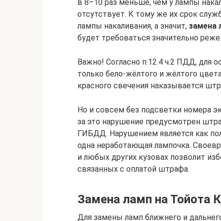
в 8–10 раз меньше, чем у лампы нака
отсутствует. К тому же их срок слу
лампы накаливания, а значит,
замена 
будет требоваться значительно реже
Важно! Согласно п.12.4 ч.2 ПДД, для
только бело-жёлтого и жёлтого цвета
красного свечения наказывается штр
Но и совсем без подсветки номера э
за это нарушение предусмотрен штр
ГИБДД. Нарушением является как пол
одна неработающая лампочка. Своев
и любых других кузовах позволит изб
связанных с оплатой штрафа.
Замена ламп на Тойота 
Для замены ламп ближнего и дальнег