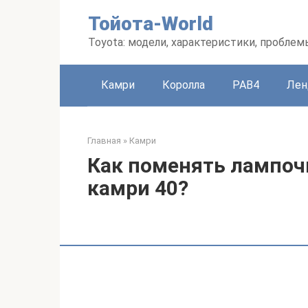
Перейти
Тойота-World
к
контенту
Toyota: модели, характеристики, проблем
Камри
Королла
РАВ4
Лен
Главная
»
Камри
Как поменять лампоч
камри 40?