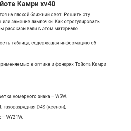
йоте Камри xv40
ся на плохой ближний свет. Решить эту
 или заменив лампочки. Как отрегулировать
мы рассказывали в этом материале.
1 есть таблица, содержащая информацию об
применяемых в оптике и фонарях Тойота Камри
ветка номерного знака – W5W,
, газоразрядная D4S (ксенон),
к – WY21W,