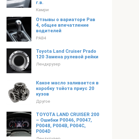
г.в.
Камри
Отзывы о вариаторе Рав
4, общее впечатление
водителей
РАВ4
Toyota Land Cruiser Prado
120 Замена рулевой рейки
Лендкрузер
Какое масло заливается в
коробку тойота приус 20
кузов
Другое
TOYOTA LAND CRUISER 200
– Ошибки P0046, P0047,
P0048, P004B, P004C,
P004D
Лендкрузер