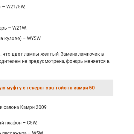
ы – W21/5W,
арь – W21W,
на кузове) – WY5W.
, что цвет лампы желтый. Замена лампочек в
одителем не предусмотрена, фонарь меняется в
ую муфту с генератора тойота камри 50
 салона Камри 2009:
й плафон – C5W,
о пассажира – W5W,