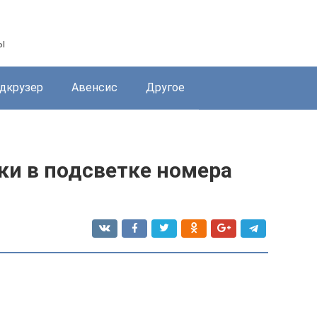
ы
дкрузер
Авенсис
Другое
ки в подсветке номера