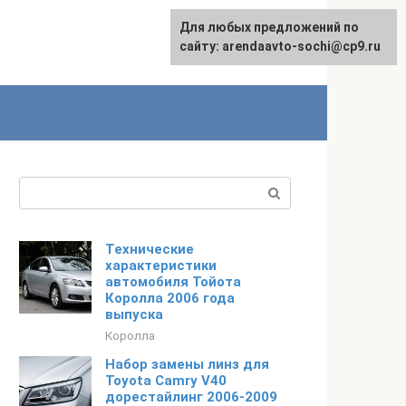
Для любых предложений по
English
сайту: arendaavto-sochi@cp9.ru
Поиск:
Технические
характеристики
автомобиля Тойота
Королла 2006 года
выпуска
Королла
Набор замены линз для
Toyota Camry V40
дорестайлинг 2006-2009