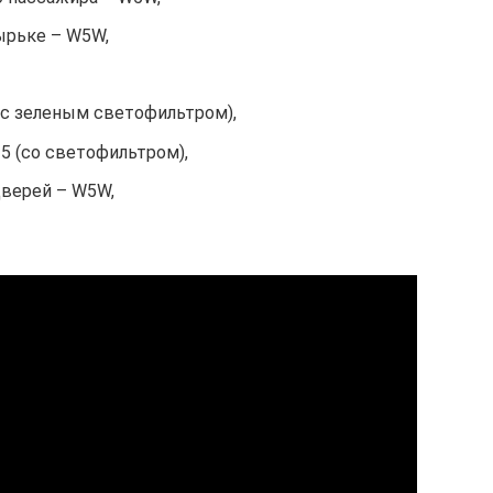
ырьке – W5W,
(с зеленым светофильтром),
5 (со светофильтром),
верей – W5W,