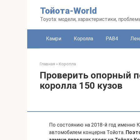
Перейти
Тойота-World
к
контенту
Toyota: модели, характеристики, проблем
Камри
Королла
РАВ4
Лен
Главная
»
Королла
Проверить опорный п
королла 150 кузов
По состоянию на 2018-й год именно 
автомобилем концерна Тойота.
Поэто
замене передних стоек на Тойота Ко