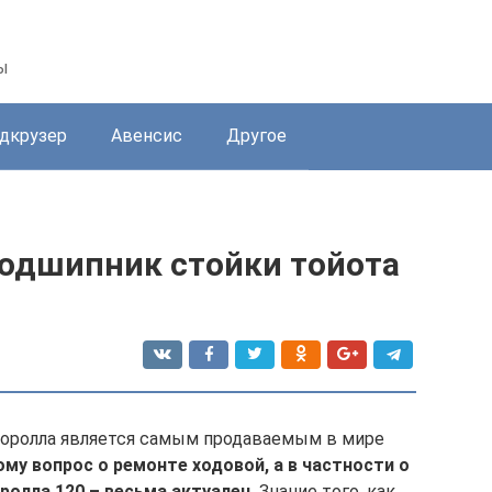
ы
дкрузер
Авенсис
Другое
одшипник стойки тойота
Королла является самым продаваемым в мире
му вопрос о ремонте ходовой, а в частности о
ролла 120 – весьма актуален.
Знание того, как