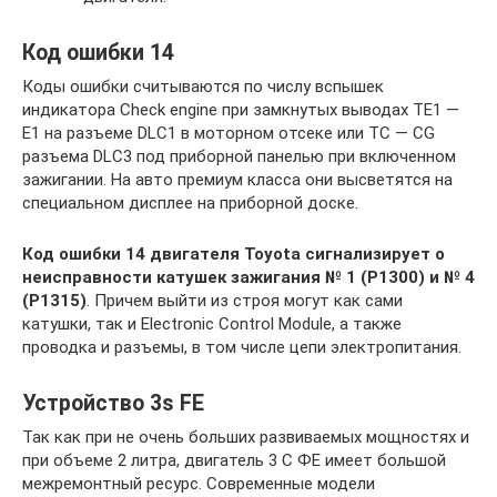
Код ошибки 14
Коды ошибки считываются по числу вспышек
индикатора Check engine при замкнутых выводах TE1 —
E1 на разъеме DLC1 в моторном отсеке или TC — CG
разъема DLC3 под приборной панелью при включенном
зажигании. На авто премиум класса они высветятся на
специальном дисплее на приборной доске.
Код ошибки 14 двигателя Toyota сигнализирует о
неисправности катушек зажигания № 1 (P1300) и № 4
(P1315)
. Причем выйти из строя могут как сами
катушки, так и Electronic Control Module, а также
проводка и разъемы, в том числе цепи электропитания.
Устройство 3s FE
Так как при не очень больших развиваемых мощностях и
при объеме 2 литра, двигатель 3 С ФЕ имеет большой
межремонтный ресурс. Современные модели