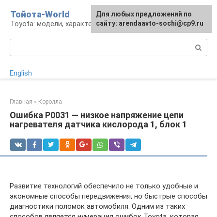
Перейти
Тойота-World
Для любых предложений по
к
Toyota: модели, характеристики, проблемы
сайту: arendaavto-sochi@cp9.ru
контенту
Поиск:
English
Главная
»
Королла
Ошибка P0031 — низкое напряжение цепи
нагревателя датчика кислорода 1, блок 1
Развитие технологий обеспечило не только удобные и
экономные способы передвижения, но быстрые способы
диагностики поломок автомобиля. Одним из таких
способов является нумерация ошибок Toyota, которая