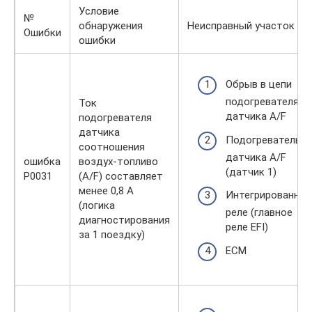
Условие
№
обнаружения
Неисправный участок
Ошибки
ошибки
Обрыв в цепи
подогревателя
Ток
датчика A/F
подогревателя
датчика
Подогреватель
соотношения
датчика A/F
ошибка
воздух-топливо
(датчик 1)
P0031
(A/F) составляет
менее 0,8 А
Интегрированное
(логика
реле (главное
диагностирования
реле EFI)
за 1 поездку)
ECM