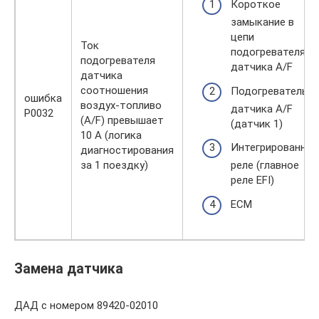
Короткое
замыкание в
цепи
Ток
подогревателя
подогревателя
датчика A/F
датчика
соотношения
Подогреватель
ошибка
воздух-топливо
датчика A/F
P0032
(A/F) превышает
(датчик 1)
10 А (логика
Интегрированное
диагностирования
за 1 поездку)
реле (главное
реле EFI)
ECM
Замена датчика
ДАД с номером 89420-02010