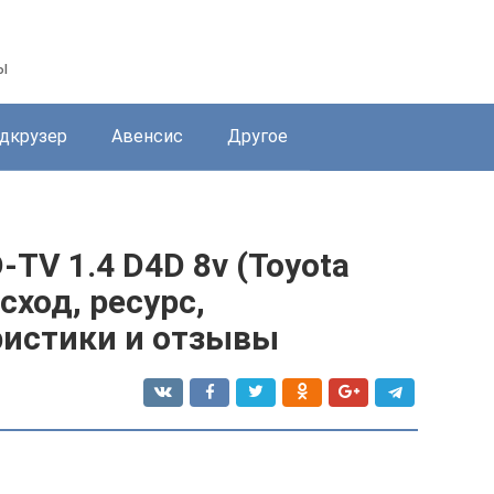
ы
дкрузер
Авенсис
Другое
TV 1.4 D4D 8v (Toyota
асход, ресурс,
ристики и отзывы