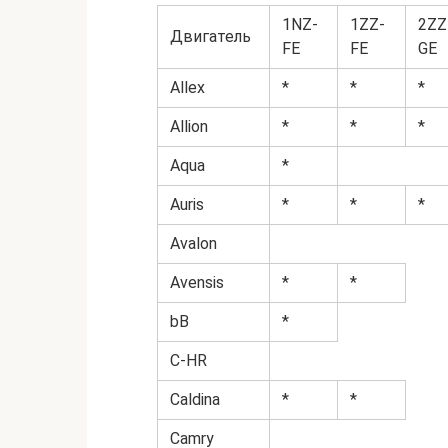
1NZ-
1ZZ-
2ZZ
Двигатель
FE
FE
GE
Allex
*
*
*
Allion
*
*
*
Aqua
*
Auris
*
*
*
Avalon
Avensis
*
*
bB
*
C-HR
Caldina
*
*
Camry