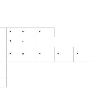
*
*
*
*
*
*
*
*
*
*