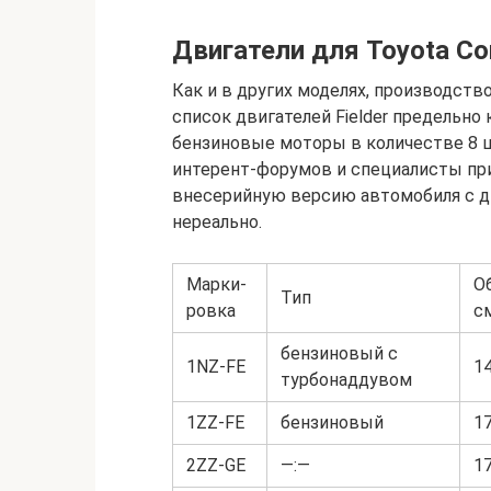
Двигатели для Toyota Coro
Как и в других моделях, производств
список двигателей Fielder предельно
бензиновые моторы в количестве 8 ш
интерент-форумов и специалисты при
внесерийную версию автомобиля с д
нереально.
Марки-
О
Тип
ровка
с
бензиновый с
1NZ-FE
1
турбонаддувом
1ZZ-FE
бензиновый
1
2ZZ-GE
—:—
1