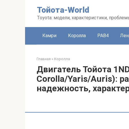
Перейти
Тойота-World
к
контенту
Toyota: модели, характеристики, проблем
Камри
Королла
РАВ4
Лен
Главная
»
Королла
Двигатель Тойота 1ND-
Corolla/Yaris/Auris): р
надежность, характе