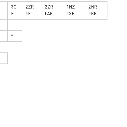
-
3C-
2ZR-
2ZR-
1NZ-
2NR-
E
FE
FAE
FXE
FKE
*