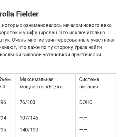
lla Fielder
о которых ознаменовалось началом нового века,
 короток и унифицирован. Это исключительно
тук. Очень многие заинтересованные участники
знают, что даже по ту сторону Урала найти
изельной силовой установкой практически
бъём,
Максимальная
Система
м 3
мощность, кВт/л.с.
питания
496
76/103
DOHC
794
107/145
—:—
795
140/190
—:—