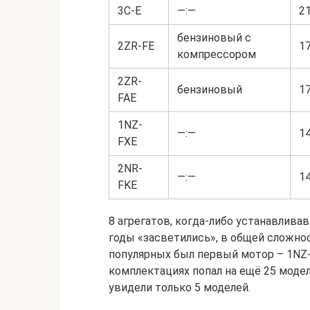
3C-E
—:—
2
бензиновый с
2ZR-FE
1
компрессором
2ZR-
бензиновый
1
FAE
1NZ-
—:—
1
FXE
2NR-
—:—
1
FKE
8 агрегатов, когда-либо устанавливавш
годы «засветились», в общей сложнос
популярных был первый мотор – 1NZ-
комплектациях попал на ещё 25 модел
увидели только 5 моделей.