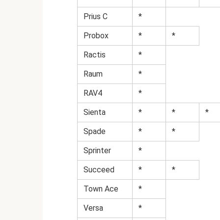
Prius C
*
Probox
*
*
Ractis
*
Raum
*
RAV4
*
Sienta
*
*
*
Spade
*
*
Sprinter
*
Succeed
*
*
Town Ace
*
Versa
*