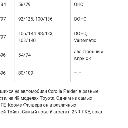
184
58/79
OHC
797
92/125, 100/136
DOHC
106/144, 98/133,
DOHC,
797
103/140
Valtematic
электронный
496
54/74
впрыск
496
80/109
—:—
ихся на автомобили Corolla Fielder, в разные
ти, на 49 моделях Toyota. Одним из самых
FE. Кроме Филдера он в различных
ей Тойот. Самый новый агрегат, 2NR-FKE, пока