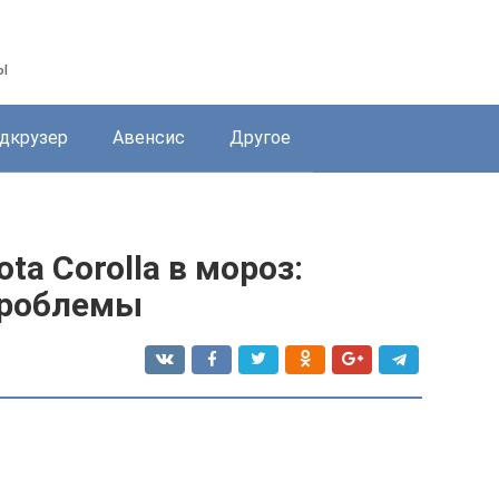
ы
дкрузер
Авенсис
Другое
ta Corolla в мороз:
проблемы