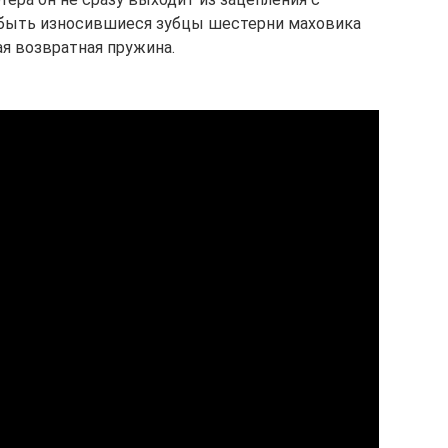
 быть износившиеся зубцы шестерни маховика
ая возвратная пружина.