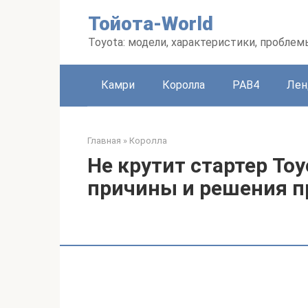
Перейти
Тойота-World
к
контенту
Toyota: модели, характеристики, проблем
Камри
Королла
РАВ4
Лен
Главная
»
Королла
Не крутит стартер Toyo
причины и решения 