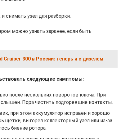
 и снимать узел для разборки.
ером можно узнать заранее, если быть
 Cruiser 300 в России: теперь и с дизелем
льствовать следующие симптомы:
ько после нескольких поворотов ключа. При
 слышен. Пора чистить подгоревшие контакты.
вик, при этом аккумулятор исправен и хорошо
сь щетки, выгорел коллекторный узел или из-за
ось биение ротора.
ера он не сразу выходит из зацепления с