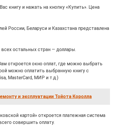
ас книгу и нажать на кнопку «Купить». Цена
елей России, Беларуси и Казахстана представлена
я всех остальных стран — доллары.
ам откроется окно оплат, где можно выбрать
рой можно оплатить выбранную книгу с
, MasterCard, МИР и т.д.)
емонту и эксплуатации Тойота Королла
нковской картой» откроется платежная система
сего совершить оплату.