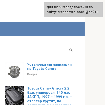
Для любых предложений по
English
сайту: arendaavto-sochi@cp9.ru
Поиск:
Установка сигнализации
на Toyota Camry
Камри
Toyota Camry Gracia 2.2
5дв. универсал, 140 л.с,
4АКПП, 1997 – 1999 г.в. —
стартер крутит, но