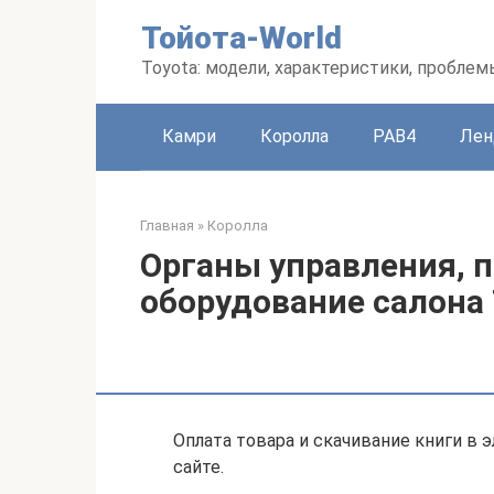
Перейти
Тойота-World
к
контенту
Toyota: модели, характеристики, проблем
Камри
Королла
РАВ4
Лен
Главная
»
Королла
Органы управления, п
оборудование салона T
Оплата товара и скачивание книги в 
сайте.