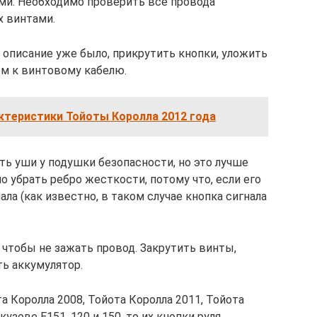
ми. Необходимо проверить все провода
х винтами.
 описание уже было, прикрутить кнопки, уложить
ём к винтовому кабелю.
ктеристики Тойоты Королла 2012 года
ь уши у подушки безопасности, но это лучше
 убрать ребро жесткости, потому что, если его
ала (как известно, в таком случае кнопка сигнала
 чтобы не зажать провод. Закрутить винты,
ь аккумулятор.
а Королла 2008, Тойота Королла 2011, Тойота
узове Е151, 120 и 150, то их кнопки руля