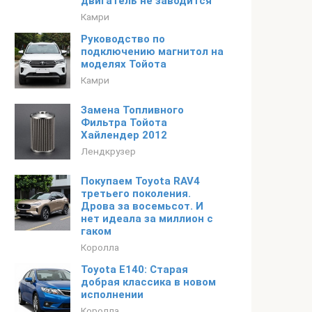
двигатель не заводится
Камри
Руководство по
подключению магнитол на
моделях Тойота
Камри
Замена Топливного
Фильтра Тойота
Хайлендер 2012
Лендкрузер
Покупаем Toyota RAV4
третьего поколения.
Дрова за восемьсот. И
нет идеала за миллион с
гаком
Королла
Toyota E140: Старая
добрая классика в новом
исполнении
Королла