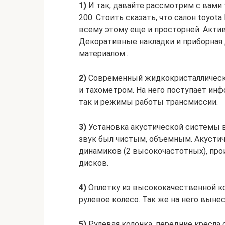
1)
И так, давайте рассмотрим с вами 
200. Стоить сказать, что салон toyota 
всему этому еще и просторней. Актив
Декоративные накладки и приборная 
материалом..
2)
Современный жидкокристаллическ
и тахометром. На него поступает инф
так и режимы работы трансмиссии.
3)
Установка акустической системы в
звук был чистым, объемным. Акустиче
динамиков (2 высокочастотных), про
дисков.
4)
Оплетку из высококачественной ко
рулевое колесо. Так же на него выне
5)
Рулевая колонка, передние кресла