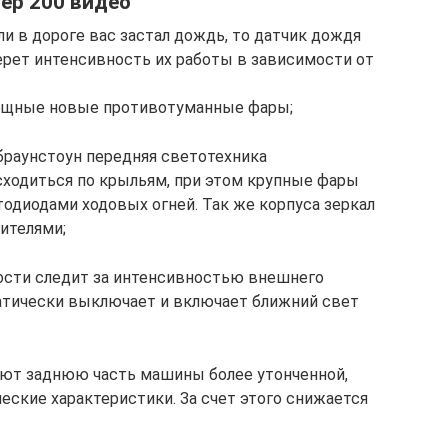
зер 200 видео
и в дороге вас застал дождь, то датчик дождя
ерет интенсивность их работы в зависимости от
ощные новые противотуманные фары;
браунстоун передняя светотехника
сходиться по крыльям, при этом крупные фары
одиодами ходовых огней. Так же корпуса зеркал
ителями;
сти следит за интенсивностью внешнего
атически выключает и включает ближний свет
лают заднюю часть машины более утонченной,
ские характеристики. За счет этого снижается