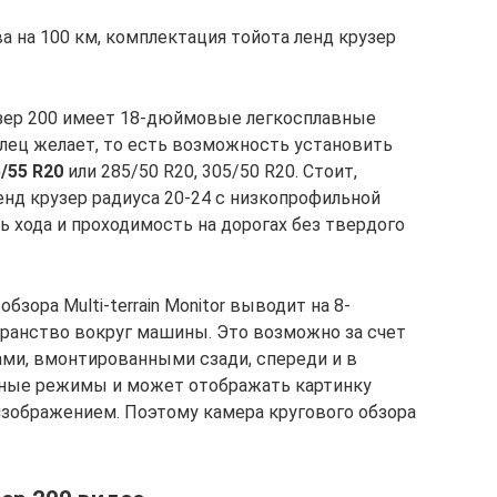
ва на 100 км, комплектация тойота ленд крузер
узер 200 имеет 18-дюймовые легкосплавные
лец желает, то есть возможность установить
/55 R20
или 285/50 R20, 305/50 R20. Стоит,
енд крузер радиуса 20-24 с низкопрофильной
 хода и проходимость на дорогах без твердого
бзора Multi-terrain Monitor выводит на 8-
анство вокруг машины. Это возможно за счет
ами, вмонтированными сзади, спереди и в
азные режимы и может отображать картинку
зображением. Поэтому камера кругового обзора