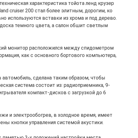
техническая характеристика тойота ленд крузер
land cruiser 200 стал более элитным, дорогим, ко
но используются вставки из хрома и под дерево.
доска темного цвета, а салон обшит светлым
ий монитор расположился между спидометром
ормация, как с основного бортового компьютера,
 автомобиль, сделана таким образом, чтобы
ская система состоит из: радиоприемника, 9-
игрывателя компакт-дисков с загрузкой до 6
жи и электрообогрев, в холодное время, имеет
сены кнопки управления системой акустики.
 с памятью 3-х положений настройки места