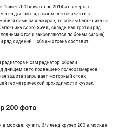
 Cruiser 200 brownstone 2014 и с дверью
ена на две части, причем верхняя часть с
омобиля семь пассажиров, то объем багажника не
багажника всего
259 л
., складывая третий ряд
поднимаются и закрепляются по бокам салона)
рой ряд сидений – объем отсека составит
радиатора и сам радиатор, обрели
од днищем авто подвешено полноразмерное
кая защита закрывает моторный отсек.
шей геометрической проходимости кузова,
ер 200 фото
м в москве, купить б/у ленд крузер 200 в москве