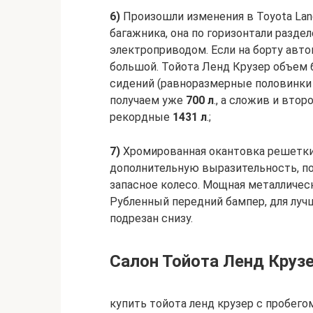
6)
Произошли изменения в Toyota Land
багажника, она по горизонтали раздел
электроприводом. Если на борту авт
большой. Тойота Ленд Крузер объем 
сидений (равноразмерные половинки 
получаем уже
700 л
., а сложив и вто
рекордные
1431 л
.;
7)
Хромированная окантовка решетки 
дополнительную выразительность, п
запасное колесо. Мощная металличес
Рубленный передний бампер, для луч
подрезан снизу.
Салон Тойота Ленд Круз
купить тойота ленд крузер с пробего