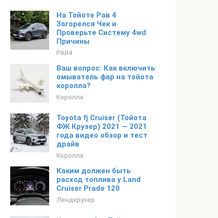
На Тойоте Рав 4
Загорелся Чек и
Проверьте Систему 4wd
Причины
РАВ4
Ваш вопрос: Как включить
омыватель фар на тойота
королла?
Королла
Toyota fj Cruiser (Тойота
ФЖ Крузер) 2021 — 2021
года видео обзор и тест
драйв
Королла
Каким должен быть
расход топлива у Land
Cruiser Prado 120
Лендкрузер