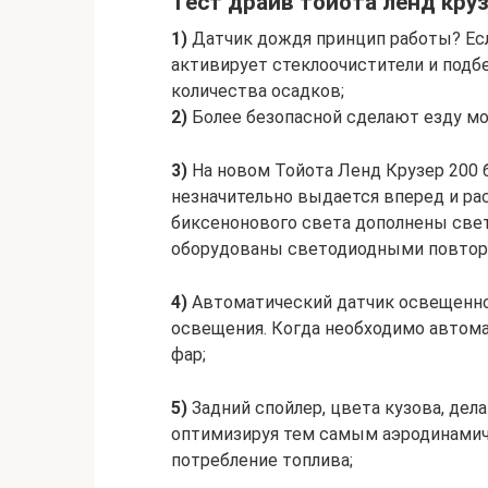
Тест драйв тойота ленд кру
1)
Датчик дождя принцип работы? Есл
активирует стеклоочистители и подб
количества осадков;
2)
Более безопасной сделают езду м
3)
На новом Тойота Ленд Крузер 200 
незначительно выдается вперед и ра
биксенонового света дополнены свет
оборудованы светодиодными повтор
4)
Автоматический датчик освещенно
освещения. Когда необходимо автом
фар;
5)
Задний спойлер, цвета кузова, де
оптимизируя тем самым аэродинамиче
потребление топлива;