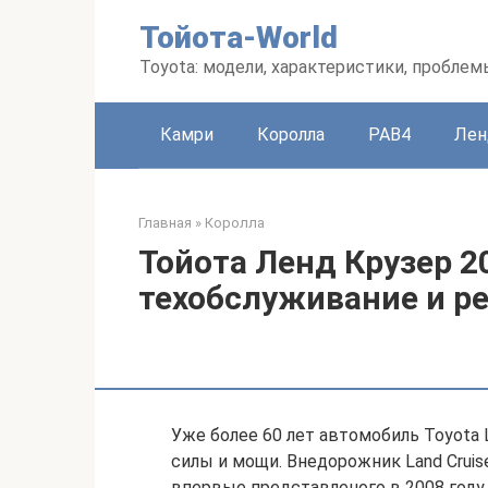
Перейти
Тойота-World
к
контенту
Toyota: модели, характеристики, проблем
Камри
Королла
РАВ4
Лен
Главная
»
Королла
Тойота Ленд Крузер 2
техобслуживание и р
Уже более 60 лет автомобиль Toyota 
силы и мощи. Внедорожник Land Cruise
впервые представленого в 2008 году,