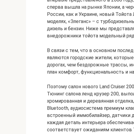
сперва вышла на рынке Японии, а чер
России, как и Украине, новый Тойота
моделях, «Элеганс» – с турбодизель
дизель и бензин. Ниже мы представл
внедорожники тойота модельный ряд
В связи с тем, что в основном послед
являются городские жители, которые
дорогах, чем бездорожные трассы, 
план комфорт, функциональность и н
Поэтому салон нового Land Cruiser 20
Тюнинг салона ленд крузер 200, выпол
хромированная и деревянная отделка
Bluetooth, аудиосистема премиум клас
встроенный иммобилайзер, датчики д
каждая деталь интерьера обеспечив
соответствует ожиданиям клиентов T