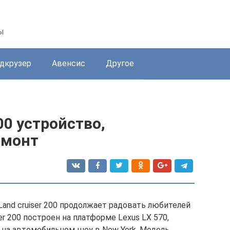
ы
дкрузер
Авенсис
Другое
00 устройство,
емонт
Land cruiser 200 продолжает радовать любителей
r 200 построен на платформе Lexus LX 570,
 на автомобильном шоу в New York. Модель