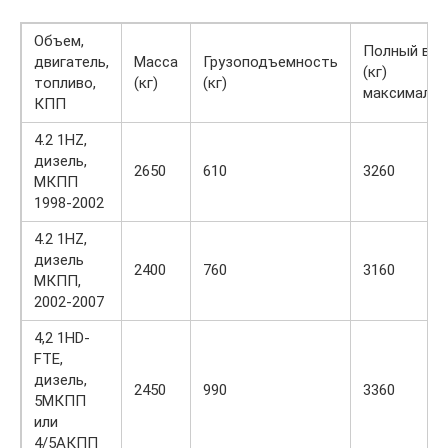
Объем,
Полный вес
двигатель,
Масса
Грузоподъемность
(кг)
топливо,
(кг)
(кг)
максималь
КПП
4.2 1HZ,
дизель,
2650
610
3260
МКПП
1998-2002
4.2 1HZ,
дизель
2400
760
3160
МКПП,
2002-2007
4,2 1HD-
FTE,
дизель,
2450
990
3360
5МКПП
или
4/5АКПП