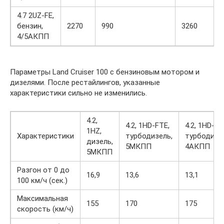
4.7 2UZ-FE,
бензин,
2270
990
3260
4/5АКПП
Параметры Land Cruiser 100 c бензиновым мотором и
дизелями. После рестайлингов, указанные
характеристики сильно не изменились.
4.2,
4.2, 1HD-FTE,
4.2, 1HD-FT
1HZ,
Характеристики
турбодизель,
турбодизе
дизель,
5МКПП
4АКПП
5МКПП
Разгон от 0 до
16,9
13,6
13,1
100 км/ч (сек.)
Максимальная
155
170
175
скорость (км/ч)