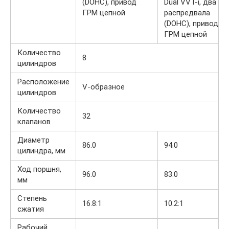
(DOHC), привод
Dual VVT-i, два
ГРМ цепной
распредвала
(DOHC), привод
ГРМ цепной
Количество
8
цилиндров
Расположение
V-образное
цилиндров
Количество
32
клапанов
Диаметр
86.0
94.0
цилиндра, мм
Ход поршня,
96.0
83.0
мм
Степень
16.8:1
10.2:1
сжатия
Рабочий