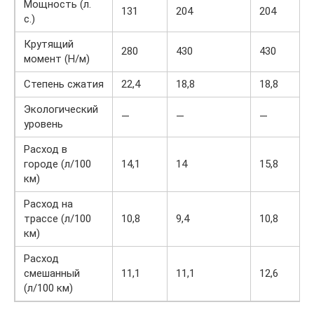
Мощность (л.
131
204
204
с.)
Крутящий
280
430
430
момент (Н/м)
Степень сжатия
22,4
18,8
18,8
Экологический
—
—
—
уровень
Расход в
городе (л/100
14,1
14
15,8
км)
Расход на
трассе (л/100
10,8
9,4
10,8
км)
Расход
смешанный
11,1
11,1
12,6
(л/100 км)