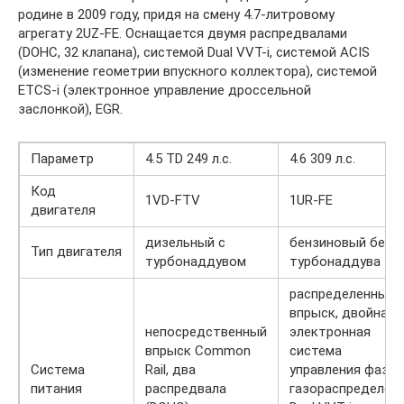
родине в 2009 году, придя на смену 4.7-литровому
агрегату 2UZ-FE. Оснащается двумя распредвалами
(DOHC, 32 клапана), системой Dual VVT-i, системой ACIS
(изменение геометрии впускного коллектора), системой
ETCS-i (электронное управление дроссельной
заслонкой), EGR.
Параметр
4.5 TD 249 л.с.
4.6 309 л.с.
Код
1VD-FTV
1UR-FE
двигателя
дизельный с
бензиновый без
Тип двигателя
турбонаддувом
турбонаддува
распределенный
впрыск, двойная
непосредственный
электронная
впрыск Common
система
Система
Rail, два
управления фаза
питания
распредвала
газораспределен