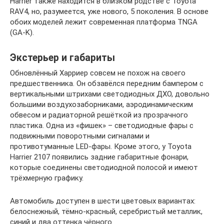
Harrier также находится в близком родстве с Toyota
RAV4, но, разумеется, уже нового, 5 поколения. В основе
обоих моделей лежит современная платформа TNGA
(GA-K).
Экстерьер и габариты
Обновлённый Харриер совсем не похож на своего
предшественника. Он обзавёлся передним бампером с
вертикальными штрихами светодиодных ДХО, довольно
большими воздухозаборниками, аэродинамическим
обвесом и радиаторной решёткой из прозрачного
пластика. Одна из «фишек» – светодиодные фары с
подвижными поворотными сигналами и
противотуманные LED-фары. Кроме этого, у Toyota
Harrier 2107 появились задние габаритные фонари,
которые соединены светодиодной полосой и имеют
трёхмерную графику.
Автомобиль доступен в шести цветовых вариантах:
белоснежный, тёмно-красный, серебристый металлик,
синий и два оттенка чёрного.