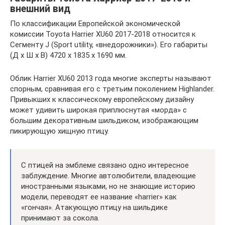
внешний вид
По классификации Европейской экономической
комиссии Toyota Harrier XU60 2017-2018 относится к
Сегменту J (Sport utility, «внедорожники»). Его габариты
(Д x Ш x В) 4720 x 1835 x 1690 мм.
Облик Harrier XU60 2013 года многие эксперты называют
спорным, сравнивая его с третьим поколением Highlander.
Привыкших к классическому европейскому дизайну
может удивить широкая приплюснутая «морда» с
большим декоративным шильдиком, изображающим
пикирующую хищную птицу.
С птицей на эмблеме связано одно интересное
заблуждение. Многие автолюбители, владеющие
иностранными языками, но не знающие историю
модели, переводят ее название «harrier» как
«гончая». Атакующую птицу на шильдике
принимают за сокола.