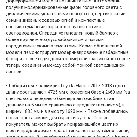
дореформенной модели незначительно. Автомобиль
получил модернизированные фары головного света с
динамическими указателями поворотов, вертикальные
секции дневных ходовых огней и компактные
противотуманные фары, к слову вся оптика
светодиодная. Спереди установлен новый бампер с
более крупным воздухозаборником и яркими
аэродинамическими элементами. Корма обновленной
модели демонстрирует модернизированные габаритные
фонари со светодиодной трехмерной графикой, которые
теперь соединены между собой тонкой светодиодной
лентой.
•
Габаритные размеры
Toyota Harrier 2017-2018 года в
длину составляют 4725 мм с колесной базой 2660 мм (за
счет нового переднего бампера автомобиль стал
длиннее на 5 мм по сравнению с предшественником), в
ширину 1835 мм и в высоту 1690 мм. • Также добавились
новые цвета эмали для окраски кузова. Теперь
покупатель может выбрать понравившийся цвет из
шести предлагаемых: два оттенка четного, темно-синий,
темно-красный, серебристый металлик и белый. • Колея