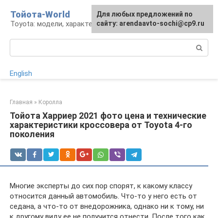
Перейти
Тойота-World
Для любых предложений по
к
Toyota: модели, характеристики, проблемы
сайту: arendaavto-sochi@cp9.ru
контенту
Поиск:
English
Главная
»
Королла
Тойота Харриер 2021 фото цена и технические
характеристики кроссовера от Toyota 4-го
поколения
Многие эксперты до сих пор спорят, к какому классу
относится данный автомобиль. Что-то у него есть от
седана, а что-то от внедорожника, однако ни к тому, ни
к другому виду ее не получится отнести. После того как