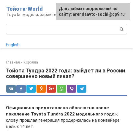
Перейти
Тойота-World
Для любых предложений по
к
Toyota: модели, характеристики, проблемы
сайту: arendaavto-sochi@cp9.ru
контенту
Поиск:
English
Главная
»
Королла
Тойота Тундра 2022 года: выйдет ли в России
совершенно новый пикап?
Официально представлено абсолютно новое
поколение Toyota Tundra 2022 модельного года
,к
слову, прошлая генерация продержалась на конвейере
целых 14 лет.