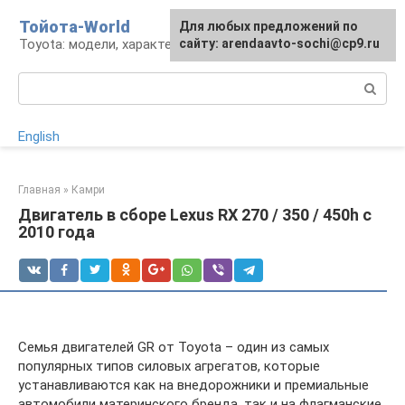
Перейти
Тойота-World
Для любых предложений по
к
Toyota: модели, характеристики, проблемы
сайту: arendaavto-sochi@cp9.ru
контенту
Поиск:
English
Главная
»
Камри
Двигатель в сборе Lexus RX 270 / 350 / 450h с
2010 года
Семья двигателей GR от Toyota – один из самых
популярных типов силовых агрегатов, которые
устанавливаются как на внедорожники и премиальные
автомобили материнского бренда, так и на флагманские