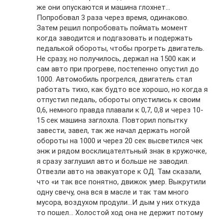
же они опускаются и машина глохнет…
Попробовал 3 раза через время, одинаково.
Затем решил попробовать поймать момент
когда заводится и подгазовать и подержать
педалькой обороты, чтобы прогреть двигатель.
Не сразу, но получилось, держал на 1500 как и
сам авто при прогреве, постепенно опустил до
1000. Автомобиль прогрелся, двигатель стал
работать тихо, как будто все хорошо, но когда я
отпустил педаль, обороты опустились к своим
0,6, немного правда плавали к 0,7, 0,8 и через 10-
15 сек машина заглохла. Повторил попытку
завести, завел, так же начал держать ногой
обороты на 1000 и через 20 сек высветился чек
энж и рядом восклицателтьный знак в кружочке,
я сразу заглушил авто и больше не заводил.
Отвезли авто на эвакуаторе к ОД. Там сказали,
что «и так все понятно, движок умер. Выкрутили
одну свечу, она вся в масле и так там много
мусора, воздухом продули…И дым у них откуда
то пошел… Холостой ход она не держит потому