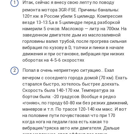
Итак, сейчас я внесу свою лепту по поводу
ремонта мотора 3GR-FSE. Причины банальны:
120т.км. в России убили 5 цилиндр. Компрессия
везде 13-13.5,а в 5 цилиндре перед разборкой
намерили 5 очков. Масложор — литр на 700км. На
заведенном двигателе дым из маслозаливной
горловины валил трубой, после прогрева сильная
вибрация по кузову в D, толчки и пинки в начале
движения и при остановке, вибрация при низких
оборотах на 4-5-6 скоростях
Попал в очень неприятную ситуацию… Ехал
вечером с соседнего города домой (70 км). Ехать
старался быстро, хотелось быстрее доехать.
Скорость была 140-170 км. Температура за
бортом была: -20 градусов. Вообще я редко
«гоняю», по городу 60-80 км без резких движений,
маневров и т.п. По трассе 120-140 км макс. И вот
на половине пути почувствовал что при 170
когда нога на педали газа есть какая то
вибрация/тряска авто или двигателя. Дальше