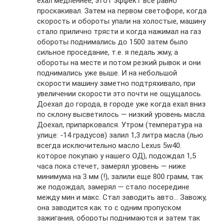
ехал медленнее, этот эффект все равно
проскакивал. Затем на первом светофоре, когда
скорость и обороты упали на холостые, машину
стало прилично трясти и когда нажимал на газ
обороты поднимались до 1500 затем было
сильное проседание, т.е. я педаль жму, а
обороты на месте и потом резкий рывок и они
поднимались уже выше. И на небольшой
скорости машину заметно подтряхивало, при
увеличении скорости это почти не ощущалось.
Доехал до города, в городе уже когда ехал вниз
по склону высветилось — низкий уровень масла.
Доехал, припарковался. Утром (температура на
улице: -14 градусов) залил 1,3 литра масла (лью
всегда исключительно масло Lexus 5w40.
которое покупаю у нашего ОД), подождал 1,5
часа пока стечет, замерял уровень — ниже
минимума на 3 мм (!), залили еще 800 грамм, так
же подождал, замерял — стало посередине
между мин и макс. Стал заводить авто… Завожу,
она заводится как то с одним пропуском
зажигания, обороты поднимаются и затем так