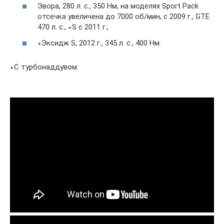
Эвора, 280 л. с., 350 Нм, на моделях Sport Pack
отсечка увеличена до 7000 об/мин, с 2009 г., GTE
470 л. с., ∗S с 2011 г.;
∗Эксидж S, 2012 г., 345 л. с., 400 Нм.
∗С турбонаддувом.