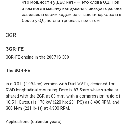
что мощности у ДВС нет» — это слова ОД. При
этом когда машину выгружали с эвакуатора, она
завелась и своим ходом её ставили/парковали в
боксе у ОД, но она тряслась при этом…
3GR
3GR-FE
3GR-FE engine in the 2007 IS 300
The
3GR-FE
is a 3.0 L (2,994 cc) version with Dual VVT-i, designed for
RWD longitudinal mounting. Bore is 87.5mm while stroke is
shared with the 2GR at 83 mm, with a compression ratio of
10.5:1. Output is 170 kW (228 hp; 231 PS) at 6,400 RPM, and
300 N⋅m (221 lb⋅ft) at 4,800 RPM.
Applications (calendar years):