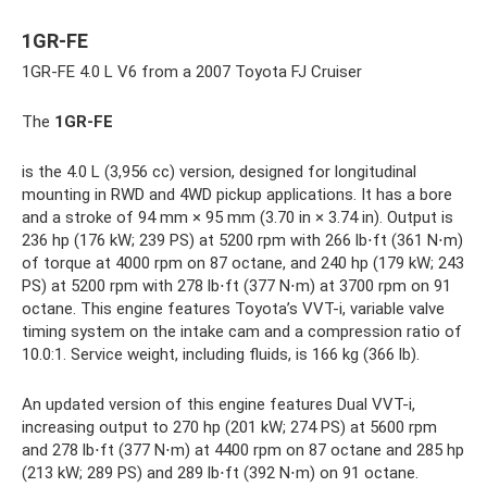
1GR-FE
1GR-FE 4.0 L V6 from a 2007 Toyota FJ Cruiser
The
1GR-FE
is the 4.0 L (3,956 cc) version, designed for longitudinal
mounting in RWD and 4WD pickup applications. It has a bore
and a stroke of 94 mm × 95 mm (3.70 in × 3.74 in). Output is
236 hp (176 kW; 239 PS) at 5200 rpm with 266 lb⋅ft (361 N⋅m)
of torque at 4000 rpm on 87 octane, and 240 hp (179 kW; 243
PS) at 5200 rpm with 278 lb⋅ft (377 N⋅m) at 3700 rpm on 91
octane. This engine features Toyota’s VVT-i, variable valve
timing system on the intake cam and a compression ratio of
10.0:1. Service weight, including fluids, is 166 kg (366 lb).
An updated version of this engine features Dual VVT-i,
increasing output to 270 hp (201 kW; 274 PS) at 5600 rpm
and 278 lb⋅ft (377 N⋅m) at 4400 rpm on 87 octane and 285 hp
(213 kW; 289 PS) and 289 lb⋅ft (392 N⋅m) on 91 octane.