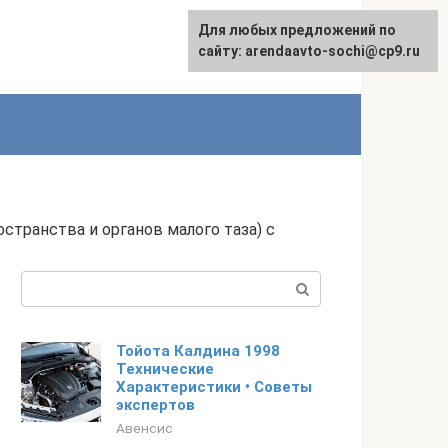
Для любых предложений по
English
сайту: arendaavto-sochi@cp9.ru
странства и органов малого таза) с
Поиск:
Тойота Калдина 1998
Технические
Характеристики • Советы
экспертов
Авенсис