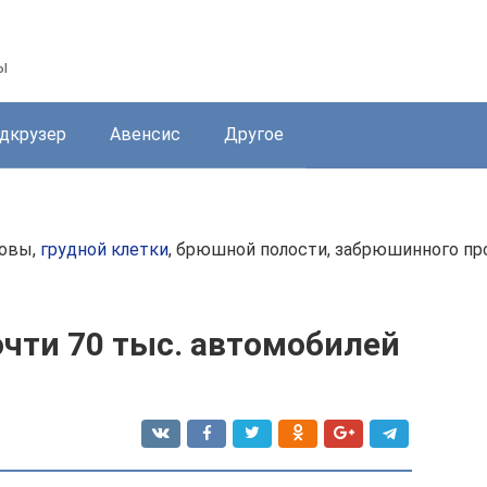
ы
дкрузер
Авенсис
Другое
ловы,
грудной клетки
, брюшной полости, забрюшинного про
чти 70 тыс. автомобилей