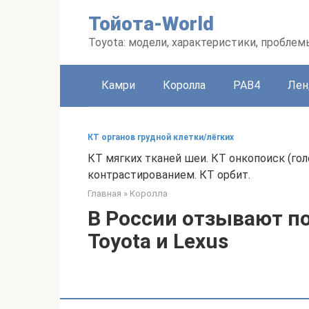
Перейти
Тойота-World
к
контенту
Toyota: модели, характеристики, проблем
Камри
Королла
РАВ4
Лен
КТ органов грудной клетки/лёгких
КТ мягких тканей шеи. КТ онкопоиск (го
контрастированием. КТ орбит.
Главная
»
Королла
В России отзывают по
Toyota и Lexus