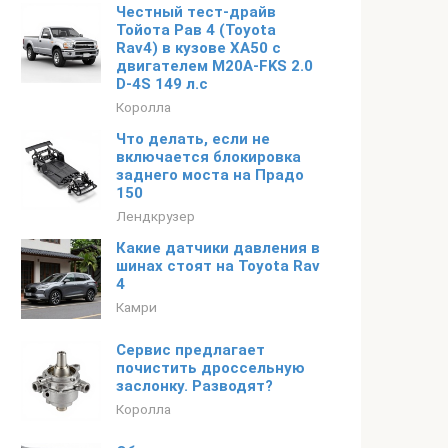
Честный тест-драйв
Тойота Рав 4 (Toyota
Rav4) в кузове XA50 с
двигателем M20A-FKS 2.0
D-4S 149 л.с
Королла
Что делать, если не
включается блокировка
заднего моста на Прадо
150
Лендкрузер
Какие датчики давления в
шинах стоят на Toyota Rav
4
Камри
Сервис предлагает
почистить дроссельную
заслонку. Разводят?
Королла