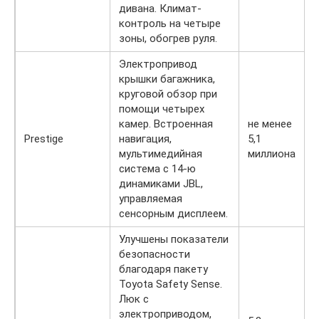
дивана. Климат-
контроль на четыре
зоны, обогрев руля.
Электропривод
крышки багажника,
круговой обзор при
помощи четырех
камер. Встроенная
не менее
Prestige
навигация,
5,1
мультимедийная
миллиона
система с 14-ю
динамиками JBL,
управляемая
сенсорным дисплеем.
Улучшены показатели
безопасности
благодаря пакету
Toyota Safety Sense.
Люк с
электроприводом,