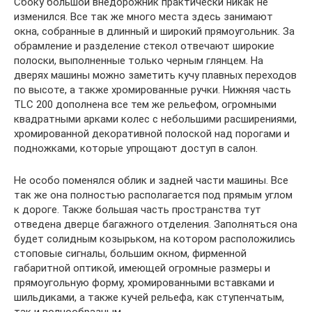
Сбоку большой внедорожник практически никак не
изменился. Все так же много места здесь занимают
окна, собранные в длинный и широкий прямоугольник. За
обрамление и разделение стекол отвечают широкие
полоски, выполненные только черным глянцем. На
дверях машины можно заметить кучу плавных переходов
по высоте, а также хромированные ручки. Нижняя часть
TLC 200 дополнена все тем же рельефом, огромными
квадратными арками колес с небольшими расширениями,
хромированной декоративной полоской над порогами и
подножками, которые упрощают доступ в салон.
Не особо поменялся облик и задней части машины. Все
так же она полностью располагается под прямым углом
к дороге. Также большая часть пространства тут
отведена дверце багажного отделения. Заполняться она
будет солидным козырьком, на котором расположились
стоповые сигналы, большим окном, фирменной
габаритной оптикой, имеющей огромные размеры и
прямоугольную форму, хромированными вставками и
шильдиками, а также кучей рельефа, как ступенчатым,
так и волнообразным.