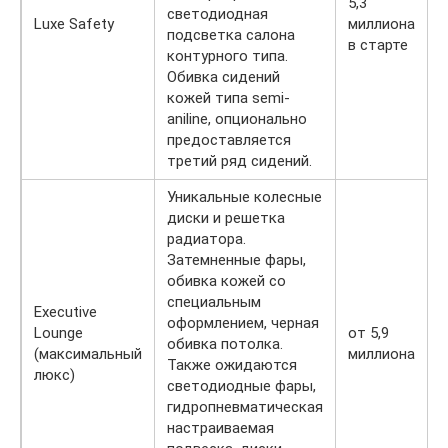
5,3
светодиодная
Luxe Safety
миллиона
подсветка салона
в старте
контурного типа.
Обивка сидений
кожей типа semi-
aniline, опционально
предоставляется
третий ряд сидений.
Уникальные колесные
диски и решетка
радиатора.
Затемненные фары,
обивка кожей со
специальным
Executive
оформлением, черная
Lounge
от 5,9
обивка потолка.
(максимальный
миллиона
Также ожидаются
люкс)
светодиодные фары,
гидропневматическая
настраиваемая