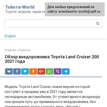
Перейти
Тойота-World
Для любых предложений по
к
Toyota: модели, характеристики, проблемы
сайту: arendaavto-sochi@cp9.ru
контенту
Поиск:
English
Главная
»
Королла
Обзор внедорожника Toyota Land Cruiser 200
2021 года
Модель Toyota Land Cruiser, новая версия которой
поступит в продажу уже в 2021 году, является
легендарным автомобилем. От утилитарного вездехода
она прошла путь до премиального внедорожника, без
преувеличения этого статуса, ведь «Крузак»