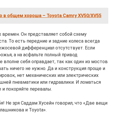
о в общем хороша – Toyota Camry XV50/XV55
х времен. Он представляет собой схему
а. То есть передние и задние колеса всегда
ежосевой дифференциал отсутствует. Если
ожья, а на асфальте полный привод
me вполне себя оправдает, так как один из мостов
ать ничего не нужно. Да и конструкция проще и
ировок, нет механических или электрических
ишней пневматики или гидравлики. И ломаться
е и покоряйте перевалы.
я! Не зря Саддам Хусейн говорил, что «Две вещи
лашникова и Toyota».