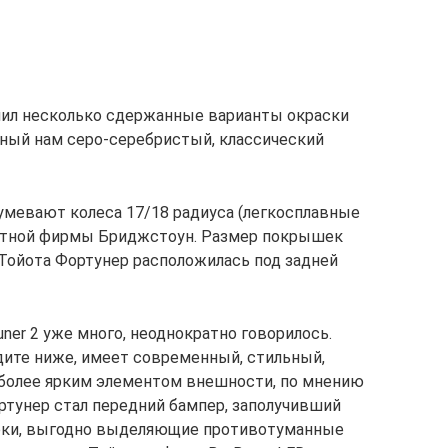
чил несколько сдержанные варианты окраски
ный нам серо-серебристый, классический
зумевают колеса 17/18 радиуса (легкосплавные
стной фирмы Бриджстоун. Размер покрышек
 Тойота Фортунер расположилась под задней
uner 2 уже много, неоднократно говорилось.
дите ниже, имеет современный, стильный,
более ярким элементом внешности, по мнению
ортунер стал передний бампер, заполучивший
рки, выгодно выделяющие противотуманные