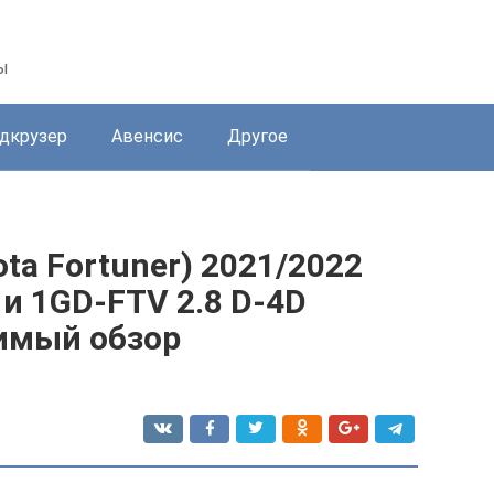
ы
дкрузер
Авенсис
Другое
ta Fortuner) 2021/2022
с и 1GD-FTV 2.8 D-4D
симый обзор