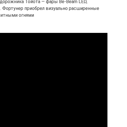
дорожника Тойота — фары Be-Beam LED,
. Фортунер приобрел визуально расширенные
аритными огнями