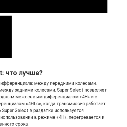
t: что лучше?
3 дифференциала: между передними колесами,
между задними колесами. Super Select позволяет
бодным межосевым диференциалом «4H» и с
енциалом «4HLc», когда трансмиссия работает
Super Select в раздатке используется
 использовании в режиме «4H», перегревается и
нного срока.