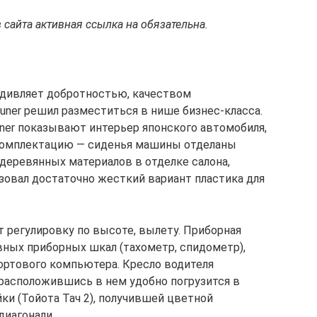
сайта активная ссылка на обязательна.
удивляет добротностью, качеством
uner решил разместиться в нише бизнес-класса.
ner показывают интерьер японского автомобиля,
омплектацию — сиденья машины отделаны
 деревянных материалов в отделке салона,
зовал достаточно жесткий вариант пластика для
т регулировку по высоте, вылету. Приборная
ных приборных шкал (тахометр, спидометр),
ортового компьютера. Кресло водителя
расположившись в нем удобно погрузится в
и (Тойота Тач 2), получившей цветной
диагонали