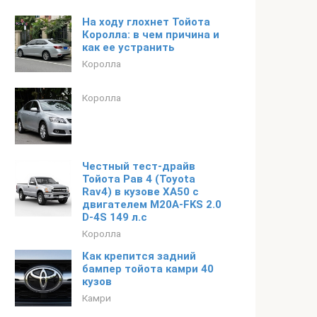
На ходу глохнет Тойота
Королла: в чем причина и
как ее устранить
Королла
Королла
Честный тест-драйв
Тойота Рав 4 (Toyota
Rav4) в кузове XA50 с
двигателем M20A-FKS 2.0
D-4S 149 л.с
Королла
Как крепится задний
бампер тойота камри 40
кузов
Камри