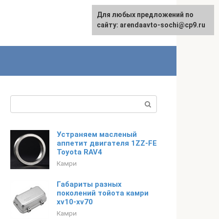
Для любых предложений по
English
сайту: arendaavto-sochi@cp9.ru
Поиск:
Устраняем масленый
аппетит двигателя 1ZZ-FE
Toyota RAV4
Камри
Габариты разных
поколений тойота камри
xv10-xv70
Камри