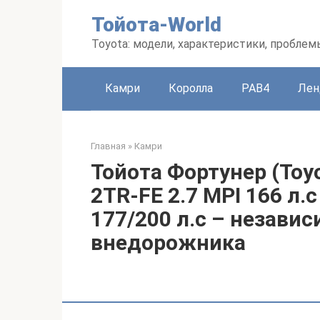
Перейти
Тойота-World
к
контенту
Toyota: модели, характеристики, проблем
Камри
Королла
РАВ4
Лен
Главная
»
Камри
Тойота Фортунер (Toyo
2TR-FE 2.7 MPI 166 л.
177/200 л.с – незави
внедорожника