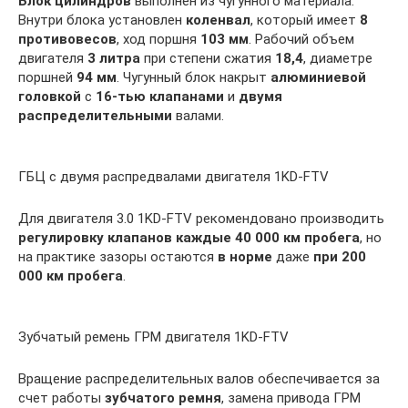
Блок цилиндров
выполнен из чугунного материала.
Внутри блока установлен
коленвал
, который имеет
8
противовесов
, ход поршня
103 мм
. Рабочий объем
двигателя
3 литра
при степени сжатия
18,4
, диаметре
поршней
94 мм
. Чугунный блок накрыт
алюминиевой
головкой
с
16-тью клапанами
и
двумя
распределительными
валами.
ГБЦ с двумя распредвалами двигателя 1KD-FTV
Для двигателя 3.0 1KD-FTV рекомендовано производить
регулировку клапанов каждые 40 000 км пробега
, но
на практике зазоры остаются
в норме
даже
при 200
000 км пробега
.
Зубчатый ремень ГРМ двигателя 1KD-FTV
Вращение распределительных валов обеспечивается за
счет работы
зубчатого ремня
, замена привода ГРМ