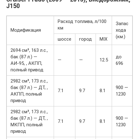
J150
Расход топлива, л/100
Запас
км
Модификация
хода
(км.)
шоссе
город
MIX
2694 см³, 163 л.с.,
бак (87 л.) —
до
—
—
12.5
АИ-95, , АКПП,
696
полный привод
2982 см³, 173 л.с.,
бак (87 л.) — ДТ, ,
900 —
7.1
9.7
8.1
АКПП, полный
1230
привод
2982 см³, 173 л.с.,
бак (87 л.) — ДТ, ,
900 —
7.1
9.7
8.1
МКПП, полный
1230
привод