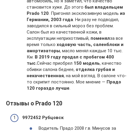
автомобиль, но я заметил, что качество
становится хуже. До этого
был владельцем
Prado 120
. Пригонял эксклюзивную модель
из
Германии, 2003 года
. Ни разу не подводил,
заводился в сильный мороз без проблем.
Салон был из качественной кожи, в
эксплуатации неприхотливый,
поменял
за все
время только
ходовую часть, саленблоки и
амортизаторы
, масло менял каждые 10 тыс.
Км.
В 2019 году продал с пробегом 400
тыс.
Сейчас приобрел
150 модель
, качество
обивки салона беднее,
отделка грубая и
некачественная
, на мой взгляд. В салоне что-
то скрипит постоянно. Мое мнение —
Прадо
120 гораздо лучше
.
Отзывы о Prado 120
9972452
Рубцовск
Водитель Прадо 2008 г.в. Минусов за