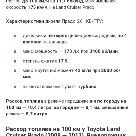
Разгон
до 100 км/ч
за
11,7 секунд
, максимальная
скорость
175 км/ч
. На Land Cruiser Prado.
Характеристики
дизеля Прадо 3.0 1KD-FTV:
дизельный
четырех
цилиндровый, рядный,
по 4
клапана
на цилиндр;
макс. мощность —
173 л.с
при
3400 об/мин
;
степень сжатия
17,9
;
макс. крутящий момент
42 кг/м
при
2800 об/
мин
;
нагнетателем выступает
турбина
.
Расход топлива
в режиме передвижения
по городу на
100 км
—
10,4 литра
,
за городом
—
8,1 км
,
смешанный
режим —
8,7 литра
.
Расход топлива на 100 км у Toyota Land
Cruiser Prado (2009 — 2013), Внедорожник,