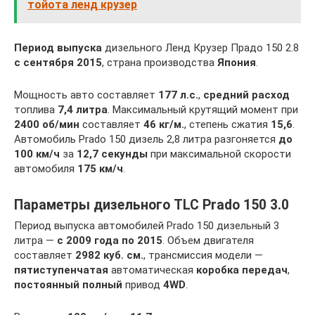
тойота ленд крузер
Период выпуска
дизельного Ленд Крузер Прадо 150 2.8
с сентября 2015
, страна производства
Япония
.
Мощность авто составляет
177 л.с.
,
средний расход
топлива
7,4 литра
. Максимальный крутящий момент при
2400 об/мин
составляет
46 кг/м.
, степень сжатия
15,6
.
Автомобиль Prado 150 дизель 2,8 литра разгоняется
до
100 км/ч
за
12,7 секунды
при максимальной скорости
автомобиля
175 км/ч
.
Параметры дизельного TLC Prado 150 3.0
Период выпуска автомобилей Prado 150 дизельный 3
литра —
с 2009 года по 2015
. Объем двигателя
составляет
2982 куб. см.
, трансмиссия модели —
пятиступенчатая
автоматическая
коробка передач
,
постоянный полный
привод
4WD
.