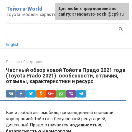
Перейти
Тойота-World
Для любых предложений по
к
Toyota: модели, характеристики, проблемы
сайту: arendaavto-sochi@cp9.ru
контенту
Поиск:
English
Главная
»
Лендкрузер
Честный обзор новой Тойота Прадо 2021 года
(Toyota Prado 2021): особенности, отличия,
отзывы, характеристики и ресурс
Как и любой автомобиль, произведенный японской
корпорацией Тойота с безупречной репутацией,
дизельный Прадо отличается
надежностью
,
безопасностью
и
комфортом
.