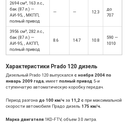
2694 см³, 163 л.с.,
бак (87 л.) —
до
—
—
12.3
АИ-95, , МКПП,
707
полный привод
3956 см³, 282 л.с.,
бак (87 л.) —
590 —
8.6
14.7
10.8
АИ-95, , АКПП,
1010
полный привод
Характеристики Prado 120 дизель
Дизельный Prado 120 выпускался
с ноября 2004 по
январь 2009 года
, имеет
полный привод
5-и
ступенчатую автоматическую коробку передач.
Период разгона
до 100 км/ч
за
11,2 с
при максимальной
скорости автомобиля Прадо дизель
175 км/ч.
Марка двигателя
1KD-FTV, объем 3.0 литра.