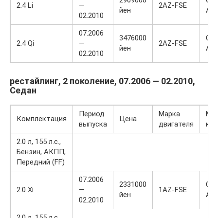
2.4 Li
—
2AZ-FSE
йен
AZ
02.2010
07.2006
3476000
CB
2.4 Qi
—
2AZ-FSE
йен
AZ
02.2010
рестайлинг, 2 поколение, 07.2006 — 02.2010,
Седан
Период
Марка
Ма
Комплектация
Цена
выпуска
двигателя
куз
2.0 л, 155 л.с.,
Бензин, АКПП,
Передний (FF)
07.2006
2331000
CB
2.0 Xi
—
1AZ-FSE
йен
AZ
02.2010
2.0 л, 155 л.с.,