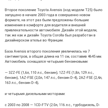
Второе поколение Toyota Avensis (код модели T25) было
запущено в начале 2003 года в совершенно новом
формате, на этот раз были предложены большие
изменения в комфорте для водителя и внешней
привлекательности автомобиля. Дизайн этой модели,
так же как и дизайн Toyota Corolla был разработан в
дизайнерском ателье во Франции.
База Avensis второго поколения увеличилась на 7
сантиметров, а общая длина на 11 см, составив 4645 мм.
Автомобиль оснащался четырьмя бензиновыми:
— 3ZZ-FE (1,6л, 110 л.с., бензин); 1ZZ-FE (1,8л, 129 л.с.,
бензин), 1AZ-FSE (2,0л, 147 л.с., бензин D-4), 2AZ-FSE (2,4л,
163 л.с., бензин D-4);
и четырьмя дизельными моторами:
с 2003 по 2008 — 1CD-FTV (2.0л, 116 л.с., турбодизель, D-