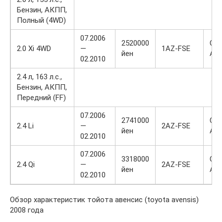
Бензин, АКПП,
Полный (4WD)
07.2006
2520000
CB
2.0 Xi 4WD
—
1AZ-FSE
йен
AZ
02.2010
2.4 л, 163 л.с.,
Бензин, АКПП,
Передний (FF)
07.2006
2741000
CB
2.4 Li
—
2AZ-FSE
йен
AZ
02.2010
07.2006
3318000
CB
2.4 Qi
—
2AZ-FSE
йен
AZ
02.2010
Обзор характеристик тойота авенсис (toyota avensis)
2008 года