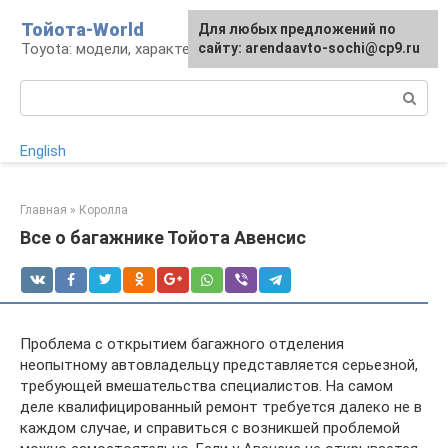
Перейти
Тойота-World
Для любых предложений по
к
Toyota: модели, характеристики, проблемы
сайту: arendaavto-sochi@cp9.ru
контенту
Поиск:
English
Главная
»
Королла
Все о багажнике Тойота Авенсис
Проблема с открытием багажного отделения
неопытному автовладельцу представляется серьезной,
требующей вмешательства специалистов. На самом
деле квалифицированный ремонт требуется далеко не в
каждом случае, и справиться с возникшей проблемой