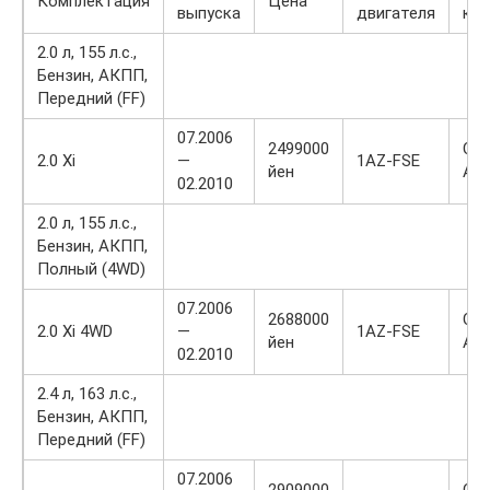
Комплектация
Цена
выпуска
двигателя
куз
2.0 л, 155 л.с.,
Бензин, АКПП,
Передний (FF)
07.2006
2499000
CB
2.0 Xi
—
1AZ-FSE
йен
AZ
02.2010
2.0 л, 155 л.с.,
Бензин, АКПП,
Полный (4WD)
07.2006
2688000
CB
2.0 Xi 4WD
—
1AZ-FSE
йен
AZ
02.2010
2.4 л, 163 л.с.,
Бензин, АКПП,
Передний (FF)
07.2006
2909000
CB