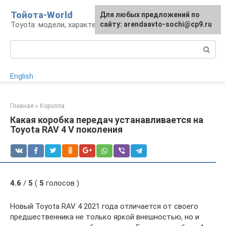
Перейти
Тойота-World
Для любых предложений по
к
Toyota: модели, характеристики, проблемы
сайту: arendaavto-sochi@cp9.ru
контенту
Поиск:
English
Главная
»
Королла
Какая коробка передач устанавливается на
Toyota RAV 4 V поколения
4.6
/
5
(
5
голосов )
Новый Toyota RAV 4 2021 года отличается от своего
предшественника не только яркой внешностью, но и