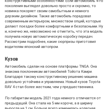
конструктивными особенностями. Если автомобиль 4-го
поколения выглядел довольно просто и скромно, то
новинка покоряет своим самобытным и немного
дерзким дизайном. Также автомобиль порадовал
современным интерьером, множеством опций, которые
делают поездки более комфортными и безопасными. Ну
и, конечно же, невозможно не отметить, что эта модель
получила новую автоматическую коробку передач.
Рассмотрим подробнее, какие сюрпризы приготовил
водителям японский автопром.
Кузов
Автомобиль сделан на основе платформы TNGA. Она
знакома поклонникам автомобилей Тойота Камри.
Благодаря такому конструктивному решению машина
довольно устойчива и управляема. Новый кузов Toyota
RAV 4 стал более жестким, чем у предшественника.
По габаритам модель 2021 года немного отличается от
предыдущей. Она стала на 5 мм короче, а в ширину
выросла на 1 см. Больше всего изменилась колесная