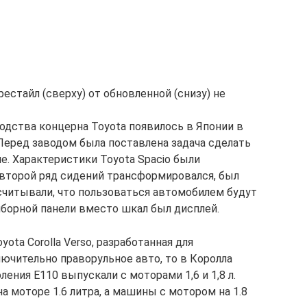
рестайл (сверху) от обновленной (снизу) не
дства концерна Toyota появилось в Японии в
. Перед заводом была поставлена задача сделать
е. Характеристики Toyota Spacio были
второй ряд сидений трансформировался, был
читывали, что пользоваться автомобилем будут
борной панели вместо шкал был дисплей.
ota Corolla Verso, разработанная для
лючительно праворульное авто, то в Королла
ления Е110 выпускали с моторами 1,6 и 1,8 л.
а моторе 1.6 литра, а машины с мотором на 1.8