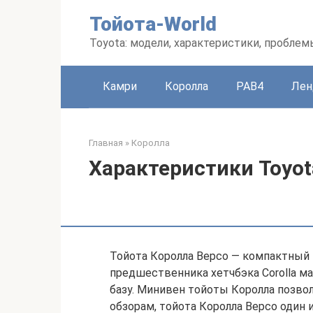
Перейти
Тойота-World
к
контенту
Toyota: модели, характеристики, проблем
Камри
Королла
РАВ4
Лен
Главная
»
Королла
Характеристики Toyota
Тойота Королла Версо — компактный м
предшественника хетчбэка Corolla м
базу. Минивен тойоты Королла позво
обзорам, тойота Королла Версо один