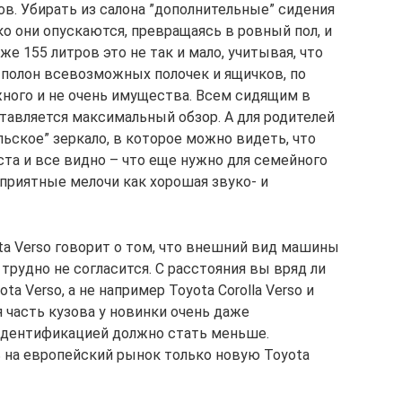
в. Убирать из салона ”дополнительные” сидения
о они опускаются, превращаясь в ровный пол, и
е 155 литров это не так и мало, учитывая, что
 полон всевозможных полочек и ящичков, по
ного и не очень имущества. Всем сидящим в
ставляется максимальный обзор. А для родителей
ьское” зеркало, в которое можно видеть, что
та и все видно – что еще нужно для семейного
 приятные мелочи как хорошая звуко- и
ta Verso говорит о том, что внешний вид машины
трудно не согласится. С расстояния вы вряд ли
a Verso, а не например Toyota Corolla Verso и
яя часть кузова у новинки очень даже
 идентификацией должно стать меньше.
 на европейский рынок только новую Toyota