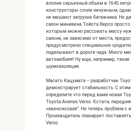
вполне серьезный объем в 1645 литро
конструкторы сочли ненужным, однак
не мешают загрузке багажника. Но даж
салон минивена Тойота Версо просто
которым можно рассовать массу нуж
салоне, не зависимо от места, предо
предусмотрено специальное «родител
поделывают в дороге чада. Много мес
автомобиля! Ну еще, например, такие
шумоизоляция.
Масато Кацумата – разработчик Toyo
демонстрирует стабильность. С этим 
определите что перед вами новая Toyot
Toyota Avensis Verso. Кстати, передн
«авенсисовая”. Но теперь проблем с
Производитель планирует поставлять
Verso.