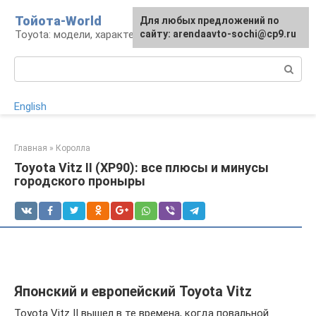
Перейти
Тойота-World
Для любых предложений по
к
Toyota: модели, характеристики, проблемы
сайту: arendaavto-sochi@cp9.ru
контенту
Поиск:
English
Главная
»
Королла
Toyota Vitz II (XP90): все плюсы и минусы
городского проныры
Японский и европейский Toyota Vitz
Toyota Vitz II вышел в те времена, когда повальной