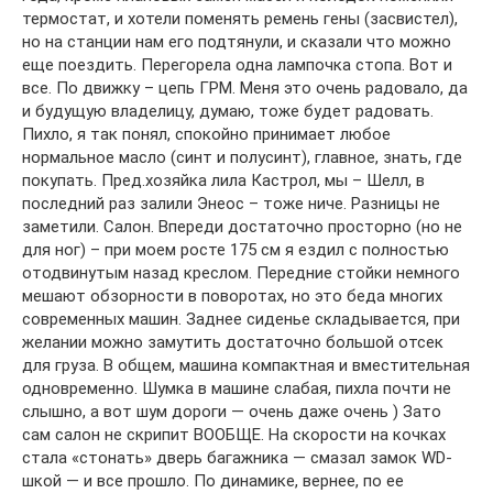
термостат, и хотели поменять ремень гены (засвистел),
но на станции нам его подтянули, и сказали что можно
еще поездить. Перегорела одна лампочка стопа. Вот и
все. По движку – цепь ГРМ. Меня это очень радовало, да
и будущую владелицу, думаю, тоже будет радовать.
Пихло, я так понял, спокойно принимает любое
нормальное масло (синт и полусинт), главное, знать, где
покупать. Пред.хозяйка лила Кастрол, мы – Шелл, в
последний раз залили Энеос – тоже ниче. Разницы не
заметили. Салон. Впереди достаточно просторно (но не
для ног) – при моем росте 175 см я ездил с полностью
отодвинутым назад креслом. Передние стойки немного
мешают обзорности в поворотах, но это беда многих
современных машин. Заднее сиденье складывается, при
желании можно замутить достаточно большой отсек
для груза. В общем, машина компактная и вместительная
одновременно. Шумка в машине слабая, пихла почти не
слышно, а вот шум дороги — очень даже очень ) Зато
сам салон не скрипит ВООБЩЕ. На скорости на кочках
стала «стонать» дверь багажника — смазал замок WD-
шкой — и все прошло. По динамике, вернее, по ее