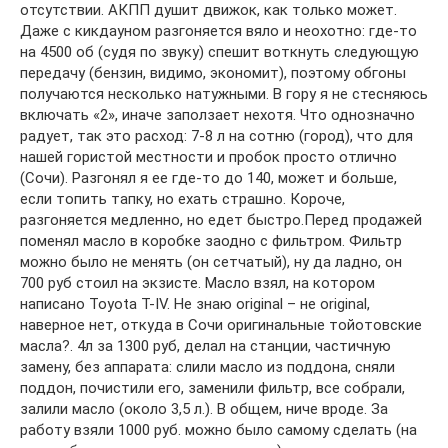
отсутствии. АКПП душит движок, как только может.
Даже с кикдауном разгоняется вяло и неохотно: где-то
на 4500 об (судя по звуку) спешит воткнуть следующую
передачу (бензин, видимо, экономит), поэтому обгоны
получаются несколько натужными. В гору я не стесняюсь
включать «2», иначе заползает нехотя. Что однозначно
радует, так это расход: 7-8 л на сотню (город), что для
нашей гористой местности и пробок просто отлично
(Сочи). Разгонял я ее где-то до 140, может и больше,
если топить тапку, но ехать страшно. Короче,
разгоняется медленно, но едет быстро.Перед продажей
поменял масло в коробке заодно с фильтром. Фильтр
можно было не менять (он сетчатый), ну да ладно, он
700 руб стоил на экзисте. Масло взял, на котором
написано Toyota T-IV. Не знаю original – не original,
наверное нет, откуда в Сочи оригинальные тойотовские
масла?. 4л за 1300 руб, делал на станции, частичную
замену, без аппарата: слили масло из поддона, сняли
поддон, почистили его, заменили фильтр, все собрали,
залили масло (около 3,5 л.). В общем, ниче вроде. За
работу взяли 1000 руб. можно было самому сделать (на