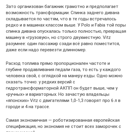
Зато организован багажник грамотно и предполагает
возможность трансформации. Спинка заднего дивана
складывается по частям, что в те годы встречалось
редко и в машинах классом выше. У Polo и Fabia той поры
спинка дивана опускалась только полностью, превращая
машину в «грузовую», но строго двухместную. Vitz
разумнее: один пассажир сзади всё равно поместится,
даже если надо перевезти длинномер.
Расход топлива прямо пропорционален частоте и
глубине продавливания педали газа, то есть у каждого
человека свой, с оглядкой на манеру езды. Одно можно
сказать точно: у редких версий с
гидротрансформаторной АКПП он будет выше, чем у
«ручных» и вариаторных. Но зачастую владельцы
«японских» Vitz с двигателями 1,0-1,3 говорят про 6 л в
городе и 4 на трассе.
Самая экономичная — роботизированная европейская
спецификация, но экономия не стоит всех заморочек с