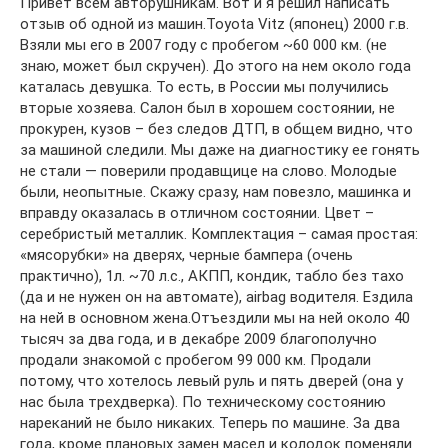
Привет всем авторушникам. Вот и я решил написать
отзыв об одной из машин.Toyota Vitz (японец) 2000 г.в.
Взяли мы его в 2007 году с пробегом ~60 000 км. (не
знаю, может был скручен). До этого на нем около года
каталась девушка. То есть, в России мы получились
вторые хозяева. Салон был в хорошем состоянии, не
прокурен, кузов – без следов ДТП, в общем видно, что
за машиной следили. Мы даже на диагностику ее гонять
не стали — поверили продавщице на слово. Молодые
были, неопытные. Скажу сразу, нам повезло, машинка и
вправду оказалась в отличном состоянии. Цвет –
серебристый металлик. Комплектация – самая простая:
«мясорубки» на дверях, черные бампера (очень
практично), 1л. ~70 л.с., АКПП, кондик, табло без тахо
(да и не нужен он на автомате), airbag водителя. Ездила
на ней в основном жена.Отъездили мы на ней около 40
тысяч за два года, и в декабре 2009 благополучно
продали знакомой с пробегом 99 000 км. Продали
потому, что хотелось левый руль и пять дверей (она у
нас была трехдверка). По техническому состоянию
нареканий не было никаких. Теперь по машине. За два
года, кроме плановых замен масел и колодок поменяли