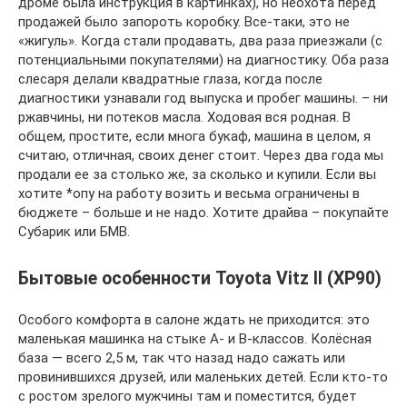
дроме была инструкция в картинках), но неохота перед
продажей было запороть коробку. Все-таки, это не
«жигуль». Когда стали продавать, два раза приезжали (с
потенциальными покупателями) на диагностику. Оба раза
слесаря делали квадратные глаза, когда после
диагностики узнавали год выпуска и пробег машины. – ни
ржавчины, ни потеков масла. Ходовая вся родная. В
общем, простите, если многа букаф, машина в целом, я
считаю, отличная, своих денег стоит. Через два года мы
продали ее за столько же, за сколько и купили. Если вы
хотите *опу на работу возить и весьма ограничены в
бюджете – больше и не надо. Хотите драйва – покупайте
Субарик или БМВ.
Бытовые особенности Toyota Vitz II (XP90)
Особого комфорта в салоне ждать не приходится: это
маленькая машинка на стыке А- и В-классов. Колёсная
база — всего 2,5 м, так что назад надо сажать или
провинившихся друзей, или маленьких детей. Если кто-то
с ростом зрелого мужчины там и поместится, будет