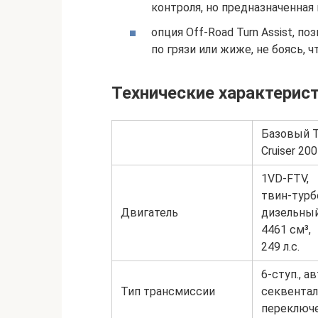
контроля, но предназначенная
опция Off-Road Turn Assist, 
по грязи или жиже, не боясь, 
Технические характерис
Базовый T
Cruiser 200
1VD-FTV,
твин-турб
Двигатель
дизельный
4461 см³,
249 л.с.
6-ступ., ав
Тип трансмиссии
секвента
переключ