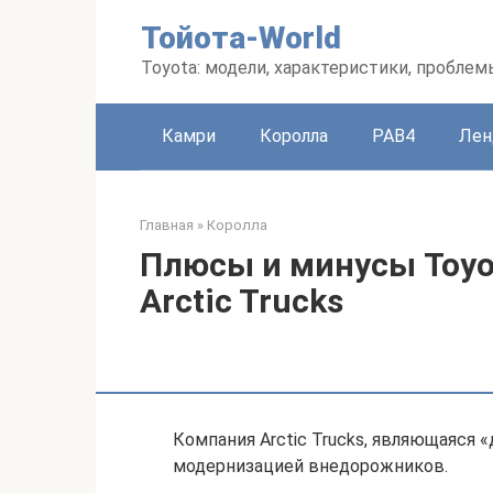
Перейти
Тойота-World
к
контенту
Toyota: модели, характеристики, проблем
Камри
Королла
РАВ4
Лен
Главная
»
Королла
Плюсы и минусы Toyot
Arctic Trucks
Компания Arctic Trucks, являющаяся «
модернизацией внедорожников.