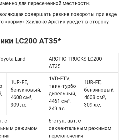
 именно для пересеченной местности;
позволяющая совершать резкие повороты при езде
что «корму» Хайлюкс Арктик уведет в сторону.
тики LC200 AT35*
oyota Land
ARCTIC TRUCKS LC200
AT35
1VD-FTV,
1UR-FE,
1UR-FE,
о
твин-турбо
бензиновый,
бензиновый,
,
дизельный,
4608 см³,
4608 см³,
4461 см³,
309 л.с.
309 л.с.
249 л.с.
т. с
6-ступ., авт. с
льным режимом
секвентальным режимом
ения
переключения