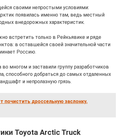
щейся своими непростыми условиями:
Арктик появилась именно там, ведь местный
одных внедорожных характеристик.
но встретить только в Рейкьявике и ряде
ктов: в оставшейся своей значительной части
оминает Россию.
 во многом и заставили группу разработчиков
па, способного добраться до самых отдаленных
ландшафт и непролазную грязь.
т почистить дроссельную заслонку.
ки Toyota Arctic Truck