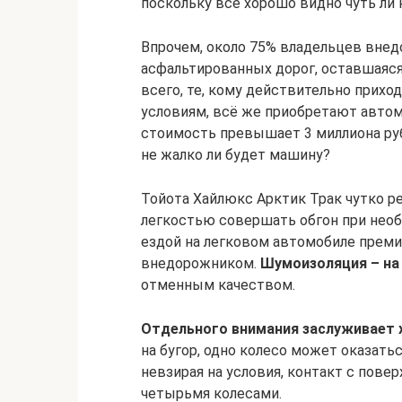
поскольку всё хорошо видно чуть ли 
Впрочем, около 75% владельцев внед
асфальтированных дорог, оставшаяся
всего, те, кому действительно прихо
условиям, всё же приобретают автомоб
стоимость превышает 3 миллиона рубл
не жалко ли будет машину?
Тойота Хайлюкс Арктик Трак чутко ре
легкостью совершать обгон при необ
ездой на легковом автомобиле преми
внедорожником.
Шумоизоляция – на
отменным качеством.
Отдельного внимания заслуживает 
на бугор, одно колесо может оказатьс
невзирая на условия, контакт с пов
четырьмя колесами.