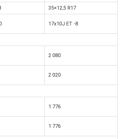
8
35×12,5 R17
0
17x10J ET -8
2 080
2 020
1 776
1 776