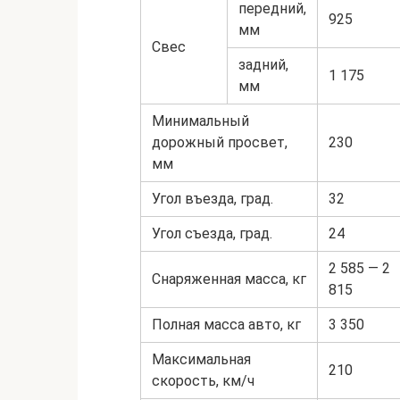
передний,
925
мм
Свес
задний,
1 175
мм
Минимальный
дорожный просвет,
230
мм
Угол въезда, град.
32
Угол съезда, град.
24
2 585 — 2
Снаряженная масса, кг
815
Полная масса авто, кг
3 350
Максимальная
210
скорость, км/ч