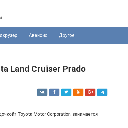
ы
дкрузер
Авенсис
Другое
a Land Cruiser Prado
дочкой» Toyota Motor Corporation, занимается