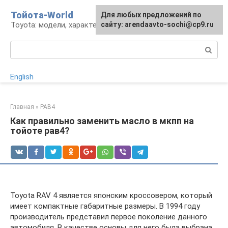
Перейти
Тойота-World
Для любых предложений по
к
Toyota: модели, характеристики, проблемы
сайту: arendaavto-sochi@cp9.ru
контенту
Поиск:
English
Главная
»
РАВ4
Как правильно заменить масло в мкпп на
тойоте рав4?
Toyota RAV 4 является японским кроссовером, который
имеет компактные габаритные размеры. В 1994 году
производитель представил первое поколение данного
автомобиля. В качестве основы для него была выбрана