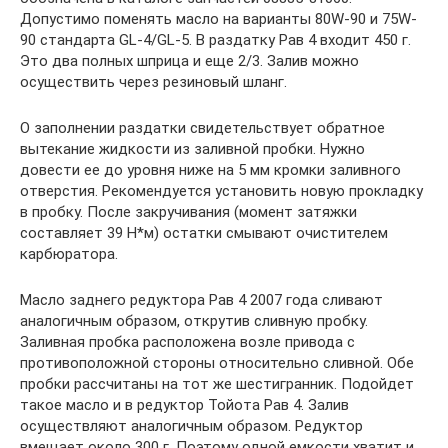
Допустимо поменять масло на варианты 80W-90 и 75W-
90 стандарта GL-4/GL-5. В раздатку Рав 4 входит 450 г.
Это два полных шприца и еще 2/3. Залив можно
осуществить через резиновый шланг.
О заполнении раздатки свидетельствует обратное
вытекание жидкости из заливной пробки. Нужно
довести ее до уровня ниже на 5 мм кромки заливного
отверстия. Рекомендуется установить новую прокладку
в пробку. После закручивания (момент затяжки
составляет 39 Н*м) остатки смывают очистителем
карбюратора.
Масло заднего редуктора Рав 4 2007 года сливают
аналогичным образом, открутив сливную пробку.
Заливная пробка расположена возле привода с
противоположной стороны относительно сливной. Обе
пробки рассчитаны на тот же шестигранник. Подойдет
такое масло и в редуктор Тойота Рав 4. Залив
осуществляют аналогичным образом. Редуктор
вмещает около 300 г. Поэтому одной емкости хватит и