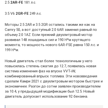
2.5
2AR-FE
181 л.с.
3.5 V6
2GR-FE
249 л.с.
Моторы 2.5 2AR и 3.5 2GR остались такими же как на
Camry 50, а вот доступный 2.0 6AR заменил равный по
объему 2.0 1AZ. Если прежний двухлитровый мотор
развивал 148 лошадиных сил и 190 Н*м крутящего
момента, то мощность нового 6AR-FSE равна 150 л.с. и
199 Н*м.
Новый двигатель стал более технологичным у него
повысилась степень сжатия до 12.7, появилась новая
система изменения фаз на впуске VVT-iW,
комбинированный впрыск топлива. Эти нововведения
сделали Камри 2021 с двухлитровым мотором быстрее и
экономичнее. Разгон до сотни заявлен производителем
за 10.4, у предыдущей модификации был 12.5. Новый
двигатель допускает использование 92 бензина.