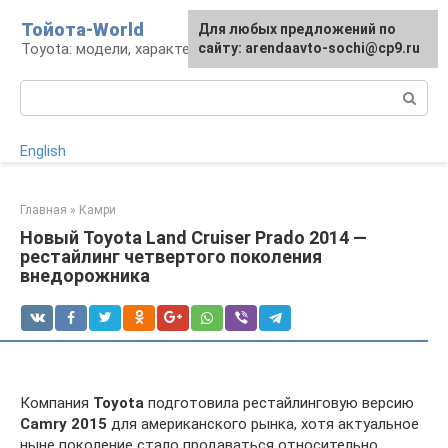
Перейти
Тойота-World
Для любых предложений по
к
Toyota: модели, характеристики, проблемы
сайту: arendaavto-sochi@cp9.ru
контенту
Поиск:
English
Главная
»
Камри
Новый Toyota Land Cruiser Prado 2014 —
рестайлинг четвертого поколения
внедорожника
Компания
Toyota
подготовила рестайлинговую версию
Camry 2015
для американского рынка, хотя актуальное
ныне поколение стало продаваться относительно